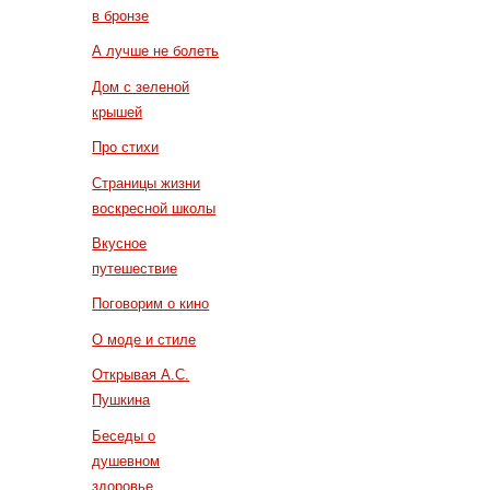
в бронзе
А лучше не болеть
Дом с зеленой
крышей
Про стихи
Страницы жизни
воскресной школы
Вкусное
путешествие
Поговорим о кино
О моде и стиле
Открывая А.С.
Пушкина
Беседы о
душевном
здоровье