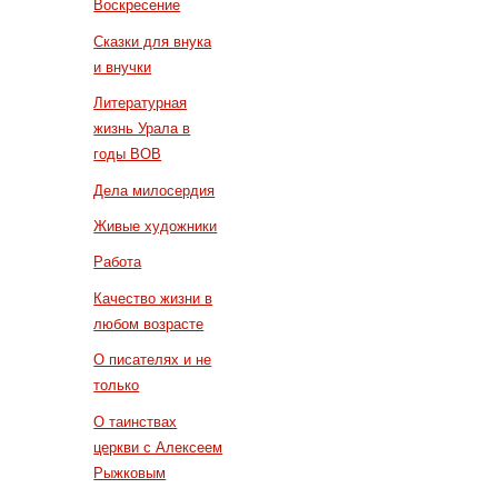
Воскресение
Сказки для внука
и внучки
Литературная
жизнь Урала в
годы ВОВ
Дела милосердия
Живые художники
Работа
Качество жизни в
любом возрасте
О писателях и не
только
О таинствах
церкви с Алексеем
Рыжковым