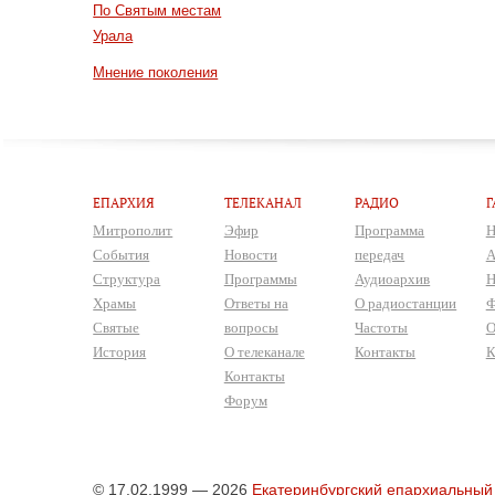
По Святым местам
Урала
Мнение поколения
ЕПАРХИЯ
ТЕЛЕКАНАЛ
РАДИО
Г
Митрополит
Эфир
Программа
Н
События
Новости
передач
А
Структура
Программы
Аудиоархив
Н
Храмы
Ответы на
О радиостанции
Ф
Святые
вопросы
Частоты
О
История
О телеканале
Контакты
К
Контакты
Форум
© 17.02.1999 — 2026
Екатеринбургский епархиальный