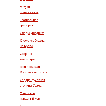
Азбука
православия
Театральная
гримерка
Следы ушедших
К юбилею Храма
на Крови
Секреты
кондитера
Моя любимая
Воскресная Школа
Сердце духовной
столицы Урала
Уральский
народный хор