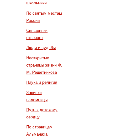
школьники
По святым местам
России
Священник
отвечает
Люди и судьбы
Неоткрытые
страницы жизни Ф.
М. Решетникова
Наука и религия
Записки
паломницы
Путь к детскому
сердцу
По страницам
Альманаха