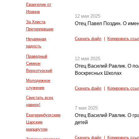
Евангелие от
Иоанна
12 мая 2025
За Христа
Отец Павел Поздин. О име
Претерпевшие
Нечаянная
Скачать файл
|
Копировать ссы
радость
Праведный
12 мая 2025
Симеон
Отец Василий Равлик. О по
Верхотурский
Воскресных Школах
Молодежное
служение
Скачать файл
|
Копировать ссы
Свистать всех
наверх!
7 мая 2025
Екатеринбургским
Отец Василий Равлик. О г
Царским
детей
маршрутом
Скачать файл
|
Копировать ссы