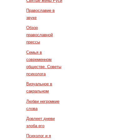
Святые жены Руси
Православие в
звуке
Обзор
православной
прессы
Семья в
современном
обществе. Советы
психолога
Визуальное в
сакральном
Любви негромкие
слова
Довлеет дневи
злоба его
Психолог и я