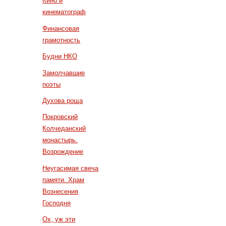
Кино и
кинематограф
Финансовая
грамотность
Будни НКО
Замолчавшие
поэты
Духова роща
Покровский
Колчеданский
монастырь.
Возрождение
Неугасимая свеча
памяти. Храм
Вознесения
Господня
Ох, уж эти