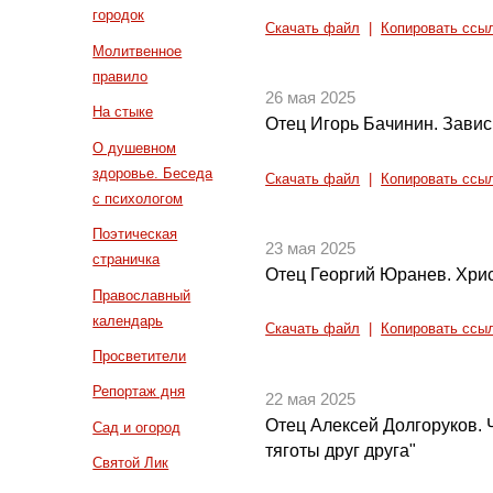
городок
Скачать файл
|
Копировать ссы
Молитвенное
правило
26 мая 2025
На стыке
Отец Игорь Бачинин. Завис
О душевном
здоровье. Беседа
Скачать файл
|
Копировать ссы
с психологом
Поэтическая
23 мая 2025
страничка
Отец Георгий Юранев. Хрис
Православный
календарь
Скачать файл
|
Копировать ссы
Просветители
Репортаж дня
22 мая 2025
Отец Алексей Долгоруков. 
Сад и огород
тяготы друг друга"
Святой Лик