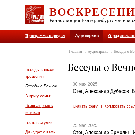
ВОСКРЕСЕН
Радиостанция Екатеринбургской епар
Программа передач
Аудиоархив
О радиостан
Главная
→
Аудиоархив
→ Беседы о В
Беседы о Веч
Беседы в школе
трезвения
30 мая 2025
Беседы о Вечном
Отец Александр Дубасов. 
В кругу семьи
Возвращение к
Скачать файл
|
Копировать ссы
истокам
Гость в студии
29 мая 2025
Отец Александр Ермолин. 
Да будет с вами