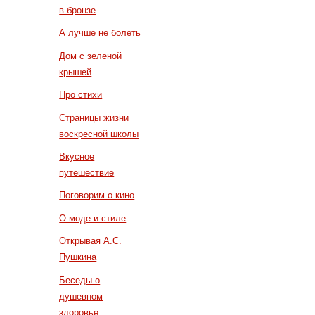
в бронзе
А лучше не болеть
Дом с зеленой
крышей
Про стихи
Страницы жизни
воскресной школы
Вкусное
путешествие
Поговорим о кино
О моде и стиле
Открывая А.С.
Пушкина
Беседы о
душевном
здоровье