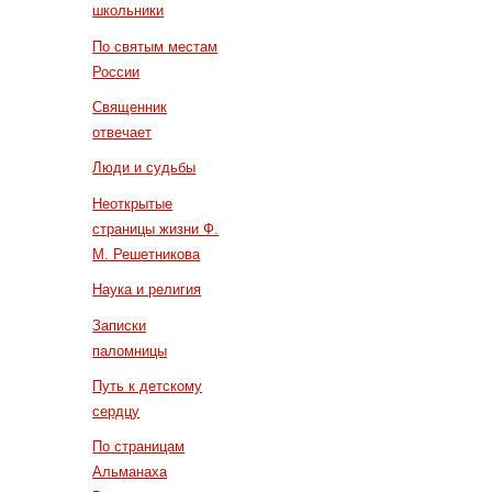
школьники
По святым местам
России
Священник
отвечает
Люди и судьбы
Неоткрытые
страницы жизни Ф.
М. Решетникова
Наука и религия
Записки
паломницы
Путь к детскому
сердцу
По страницам
Альманаха