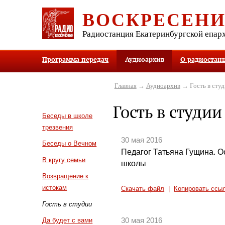
ВОСКРЕСЕН
Радиостанция Екатеринбургской епар
Программа передач
Аудиоархив
О радиостан
Главная
→
Аудиоархив
→ Гость в студ
Гость в студии
Беседы в школе
трезвения
30 мая 2016
Беседы о Вечном
Педагог Татьяна Гущина. 
В кругу семьи
школы
Возвращение к
истокам
Скачать файл
|
Копировать ссы
Гость в студии
30 мая 2016
Да будет с вами