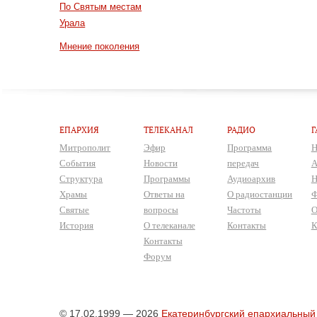
По Святым местам
Урала
Мнение поколения
ЕПАРХИЯ
ТЕЛЕКАНАЛ
РАДИО
Г
Митрополит
Эфир
Программа
Н
События
Новости
передач
А
Структура
Программы
Аудиоархив
Н
Храмы
Ответы на
О радиостанции
Ф
Святые
вопросы
Частоты
О
История
О телеканале
Контакты
К
Контакты
Форум
© 17.02.1999 — 2026
Екатеринбургский епархиальный