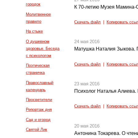
городок
К 70-летию Музея Мамина-
Молитвенное
правило
Скачать файл
|
Копировать ссы
На стыке
О душевном
24 мая 2016
здоровье. Беседа
Матушка Наталия Зыкова. 
с психологом
Скачать файл
|
Копировать ссы
Поэтическая
страничка
Православный
23 мая 2016
календарь
Психолог Наталья Алиева. 
Просветители
Скачать файл
|
Копировать ссы
Репортаж дня
Сад и огород
20 мая 2016
Святой Лик
Антонина Токарева. О чтен