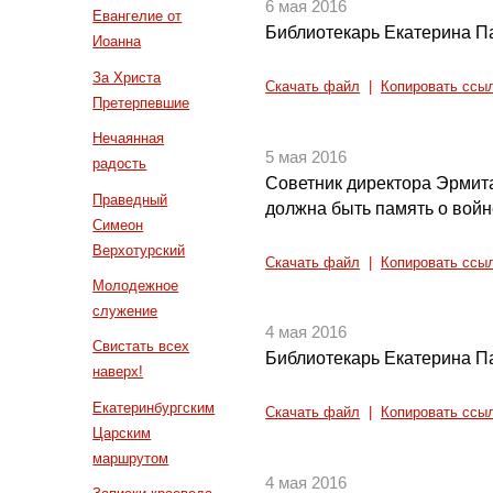
6 мая 2016
Евангелие от
Библиотекарь Екатерина П
Иоанна
За Христа
Скачать файл
|
Копировать ссы
Претерпевшие
Нечаянная
5 мая 2016
радость
Советник директора Эрмит
Праведный
должна быть память о войн
Симеон
Верхотурский
Скачать файл
|
Копировать ссы
Молодежное
служение
4 мая 2016
Свистать всех
Библиотекарь Екатерина П
наверх!
Екатеринбургским
Скачать файл
|
Копировать ссы
Царским
маршрутом
4 мая 2016