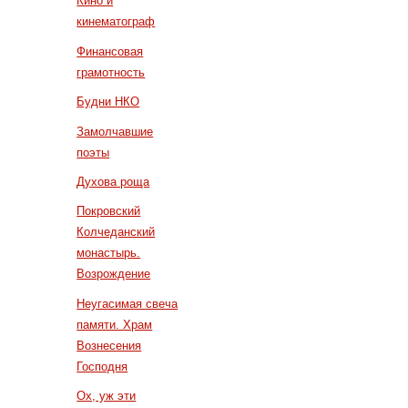
Кино и
кинематограф
Финансовая
грамотность
Будни НКО
Замолчавшие
поэты
Духова роща
Покровский
Колчеданский
монастырь.
Возрождение
Неугасимая свеча
памяти. Храм
Вознесения
Господня
Ох, уж эти