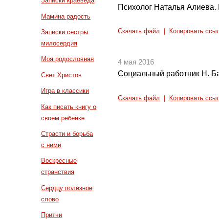
Записки краеведа
Психолог Наталья Алиева. 
Мамина радость
Скачать файл
|
Копировать ссы
Записки сестры
милосердия
Моя родословная
4 мая 2016
Социальный работник Н. Ба
Свет Христов
Игра в классики
Скачать файл
|
Копировать ссы
Как писать книгу о
своем ребенке
Страсти и борьба
с ними
Воскресные
странствия
Сердцу полезное
слово
Притчи