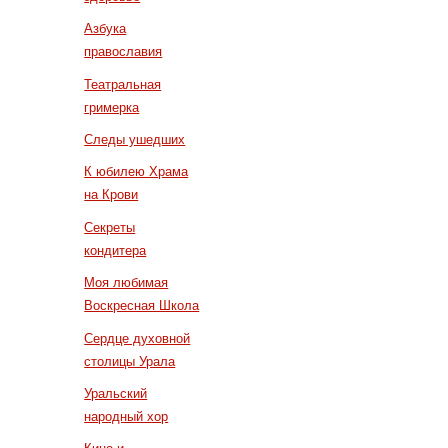
Азбука
православия
Театральная
гримерка
Следы ушедших
К юбилею Храма
на Крови
Секреты
кондитера
Моя любимая
Воскресная Школа
Сердце духовной
столицы Урала
Уральский
народный хор