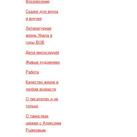
Воскресение
Сказки для внука
и внучки
Литературная
жизнь Урала в
годы ВОВ
Дела милосердия
Живые художники
Работа
Качество жизни в
любом возрасте
О писателях и не
только
О таинствах
церкви с Алексеем
Рыжковым