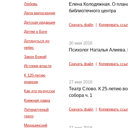
Елена Колодяжная. О пла
Любовь
библиотечного центра
Дела милосердия
Детская редакция
Скачать файл
|
Копировать ссы
Детям о Боге
Дотянуться до
30 мая 2016
небес
Психолог Наталья Алиева. 
Закон Божий
Скачать файл
|
Копировать ссы
История власти
К 120-летию
епархии
27 мая 2016
Театр Слово. К 25-летию в
Как это по-русски
собора ч. 1
Книжная лавка
Литературный
Скачать файл
|
Копировать ссы
театр
Медицинский
27 мая 2016