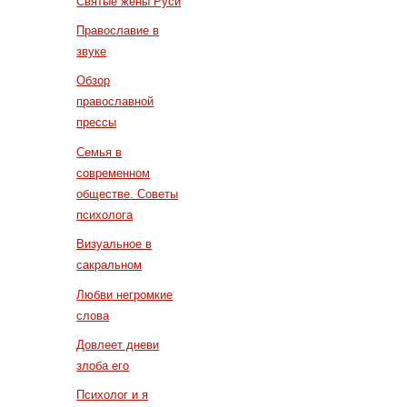
Святые жены Руси
Православие в
звуке
Обзор
православной
прессы
Семья в
современном
обществе. Советы
психолога
Визуальное в
сакральном
Любви негромкие
слова
Довлеет дневи
злоба его
Психолог и я