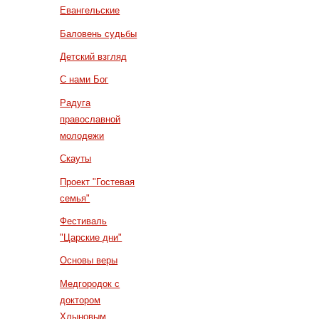
Евангельские
Баловень судьбы
Детский взгляд
С нами Бог
Радуга
православной
молодежи
Скауты
Проект "Гостевая
семья"
Фестиваль
"Царские дни"
Основы веры
Медгородок с
доктором
Хлыновым