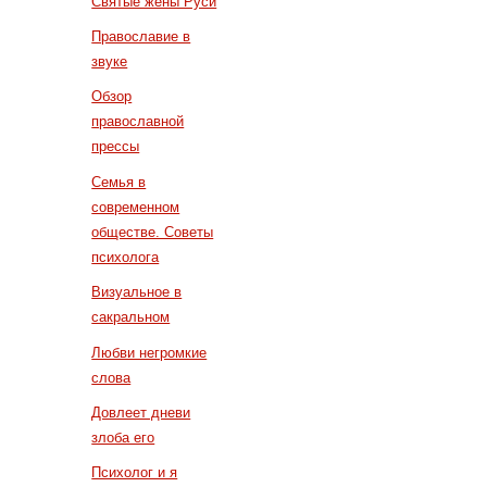
Святые жены Руси
Православие в
звуке
Обзор
православной
прессы
Семья в
современном
обществе. Советы
психолога
Визуальное в
сакральном
Любви негромкие
слова
Довлеет дневи
злоба его
Психолог и я