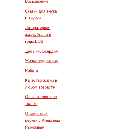
Воскресение
Сказки для внука
и внучки
Литературная
жизнь Урала в
годы ВОВ
Дела милосердия
Живые художники
Работа
Качество жизни в
любом возрасте
О писателях и не
только
О таинствах
церкви с Алексеем
Рыжковым