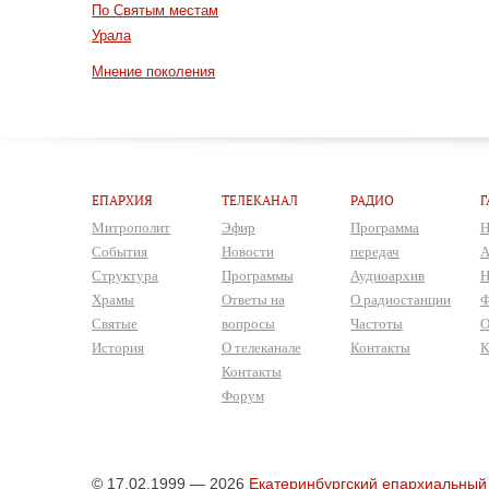
По Святым местам
Урала
Мнение поколения
ЕПАРХИЯ
ТЕЛЕКАНАЛ
РАДИО
Г
Митрополит
Эфир
Программа
Н
События
Новости
передач
А
Структура
Программы
Аудиоархив
Н
Храмы
Ответы на
О радиостанции
Ф
Святые
вопросы
Частоты
О
История
О телеканале
Контакты
К
Контакты
Форум
© 17.02.1999 — 2026
Екатеринбургский епархиальный