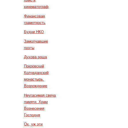
Кино и
кинематограф
Финансовая
грамотность
Будни НКО
Замолчавшие
поэты
Духова роща
Покровский
Колчеданский
монастырь.
Возрождение
Неугасимая свеча
памяти. Храм
Вознесения
Господня
Ох, уж эти