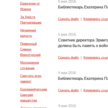
6 мая 2016
Евангелие от
Библиотекарь Екатерина П
Иоанна
За Христа
Скачать файл
|
Копировать ссы
Претерпевшие
Нечаянная
5 мая 2016
радость
Советник директора Эрмит
Праведный
должна быть память о войн
Симеон
Верхотурский
Скачать файл
|
Копировать ссы
Молодежное
служение
4 мая 2016
Свистать всех
Библиотекарь Екатерина П
наверх!
Екатеринбургским
Скачать файл
|
Копировать ссы
Царским
маршрутом
4 мая 2016