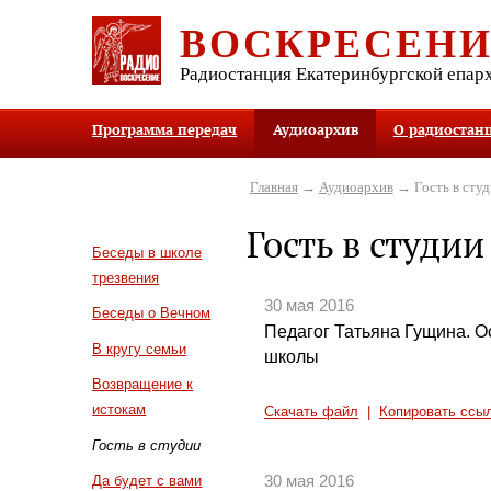
ВОСКРЕСЕН
Радиостанция Екатеринбургской епар
Программа передач
Аудиоархив
О радиостан
Главная
→
Аудиоархив
→ Гость в студ
Гость в студии
Беседы в школе
трезвения
30 мая 2016
Беседы о Вечном
Педагог Татьяна Гущина. 
В кругу семьи
школы
Возвращение к
истокам
Скачать файл
|
Копировать ссы
Гость в студии
30 мая 2016
Да будет с вами