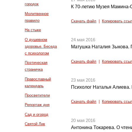
городок
К 70-летию Музея Мамина-
Молитвенное
правило
Скачать файл
|
Копировать ссы
На стыке
О душевном
24 мая 2016
здоровье. Беседа
Матушка Наталия Зыкова. 
с психологом
Скачать файл
|
Копировать ссы
Поэтическая
страничка
Православный
23 мая 2016
календарь
Психолог Наталья Алиева. 
Просветители
Скачать файл
|
Копировать ссы
Репортаж дня
Сад и огород
20 мая 2016
Святой Лик
Антонина Токарева. О чтен