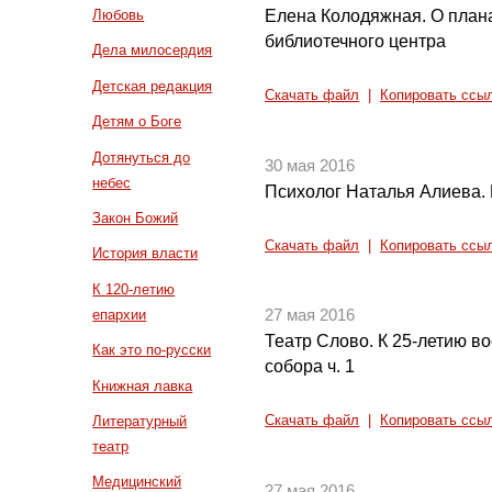
Елена Колодяжная. О пла
Любовь
библиотечного центра
Дела милосердия
Детская редакция
Скачать файл
|
Копировать ссы
Детям о Боге
Дотянуться до
30 мая 2016
небес
Психолог Наталья Алиева. 
Закон Божий
Скачать файл
|
Копировать ссы
История власти
К 120-летию
епархии
27 мая 2016
Театр Слово. К 25-летию в
Как это по-русски
собора ч. 1
Книжная лавка
Литературный
Скачать файл
|
Копировать ссы
театр
Медицинский
27 мая 2016