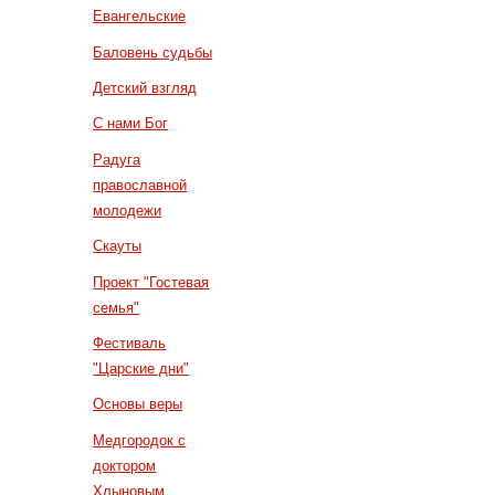
Евангельские
Баловень судьбы
Детский взгляд
С нами Бог
Радуга
православной
молодежи
Скауты
Проект "Гостевая
семья"
Фестиваль
"Царские дни"
Основы веры
Медгородок с
доктором
Хлыновым