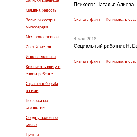
Записки краеведа
Психолог Наталья Алиева. 
Мамина радость
Скачать файл
|
Копировать ссы
Записки сестры
милосердия
Моя родословная
4 мая 2016
Социальный работник Н. Ба
Свет Христов
Игра в классики
Скачать файл
|
Копировать ссы
Как писать книгу о
своем ребенке
Страсти и борьба
с ними
Воскресные
странствия
Сердцу полезное
слово
Притчи