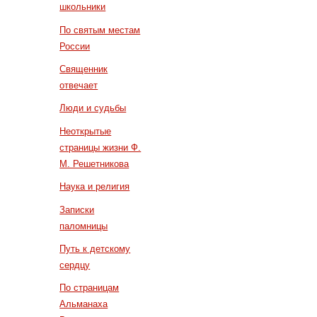
школьники
По святым местам
России
Священник
отвечает
Люди и судьбы
Неоткрытые
страницы жизни Ф.
М. Решетникова
Наука и религия
Записки
паломницы
Путь к детскому
сердцу
По страницам
Альманаха