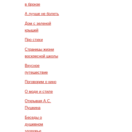
в бронзе
А лучше не болеть
Дом с зеленой
крышей
Про стихи
Страницы жизни
воскресной школы
Вкусное
путешествие
Поговорим о кино
О моде и стиле
Открывая А.С.
Пушкина
Беседы о
душевном
здоровье