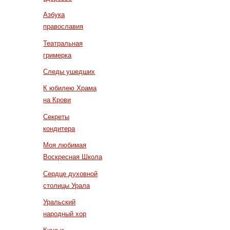
Азбука
православия
Театральная
гримерка
Следы ушедших
К юбилею Храма
на Крови
Секреты
кондитера
Моя любимая
Воскресная Школа
Сердце духовной
столицы Урала
Уральский
народный хор