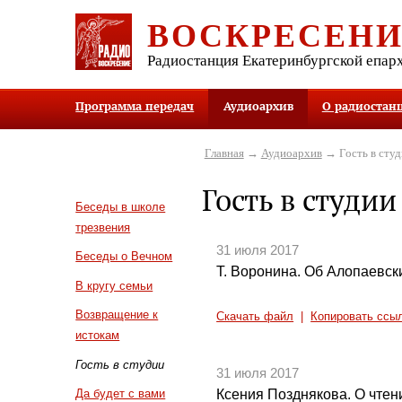
ВОСКРЕСЕН
Радиостанция Екатеринбургской епар
Программа передач
Аудиоархив
О радиостан
Главная
→
Аудиоархив
→ Гость в студ
Гость в студии
Беседы в школе
трезвения
31 июля 2017
Беседы о Вечном
Т. Воронина. Об Алопаевски
В кругу семьи
Возвращение к
Скачать файл
|
Копировать ссы
истокам
Гость в студии
31 июля 2017
Ксения Позднякова. О чтен
Да будет с вами