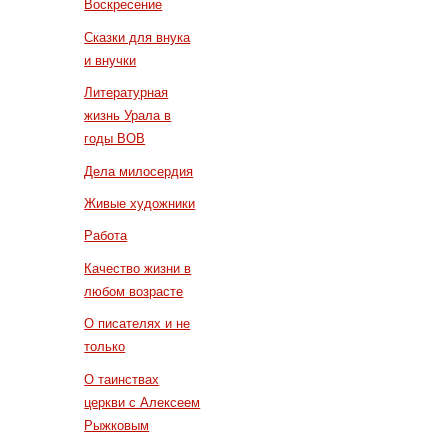
Воскресение
Сказки для внука
и внучки
Литературная
жизнь Урала в
годы ВОВ
Дела милосердия
Живые художники
Работа
Качество жизни в
любом возрасте
О писателях и не
только
О таинствах
церкви с Алексеем
Рыжковым