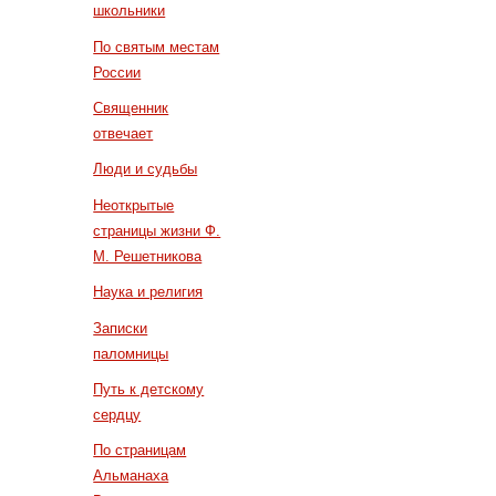
школьники
По святым местам
России
Священник
отвечает
Люди и судьбы
Неоткрытые
страницы жизни Ф.
М. Решетникова
Наука и религия
Записки
паломницы
Путь к детскому
сердцу
По страницам
Альманаха