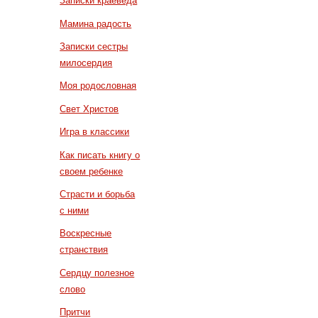
Записки краеведа
Мамина радость
Записки сестры
милосердия
Моя родословная
Свет Христов
Игра в классики
Как писать книгу о
своем ребенке
Страсти и борьба
с ними
Воскресные
странствия
Сердцу полезное
слово
Притчи