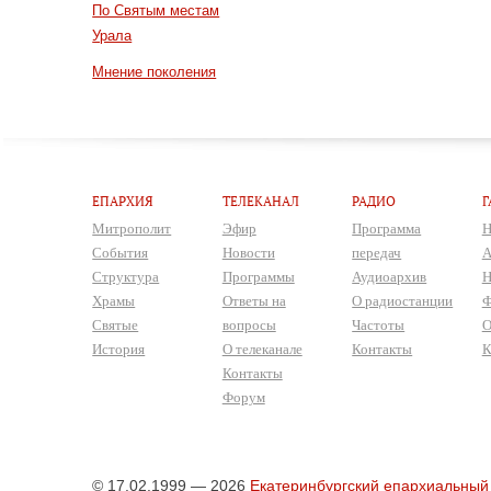
По Святым местам
Урала
Мнение поколения
ЕПАРХИЯ
ТЕЛЕКАНАЛ
РАДИО
Г
Митрополит
Эфир
Программа
Н
События
Новости
передач
А
Структура
Программы
Аудиоархив
Н
Храмы
Ответы на
О радиостанции
Ф
Святые
вопросы
Частоты
О
История
О телеканале
Контакты
К
Контакты
Форум
© 17.02.1999 — 2026
Екатеринбургский епархиальный