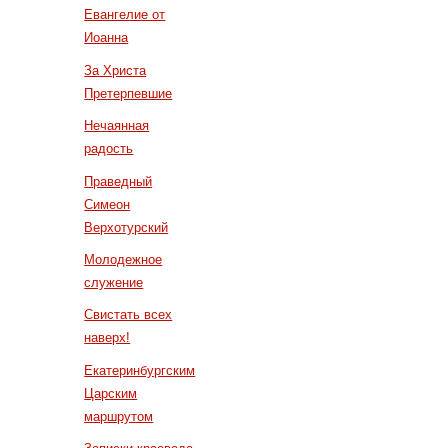
Евангелие от
Иоанна
За Христа
Претерпевшие
Нечаянная
радость
Праведный
Симеон
Верхотурский
Молодежное
служение
Свистать всех
наверх!
Екатеринбургским
Царским
маршрутом