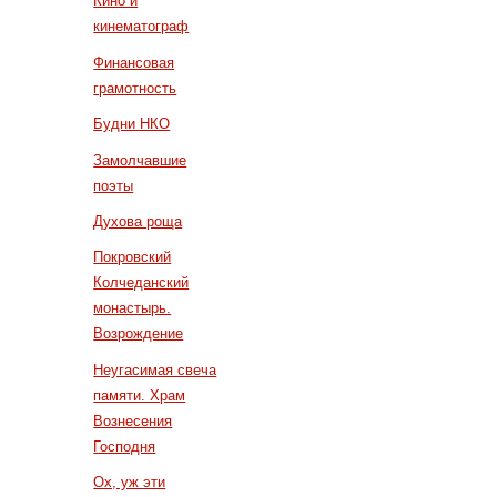
Кино и
кинематограф
Финансовая
грамотность
Будни НКО
Замолчавшие
поэты
Духова роща
Покровский
Колчеданский
монастырь.
Возрождение
Неугасимая свеча
памяти. Храм
Вознесения
Господня
Ох, уж эти