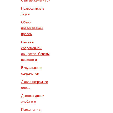
Святые жены Руси
Православие в
звуке
Обзор
православной
прессы
Семья в
современном
обществе. Советы
психолога
Визуальное в
сакральном
Любви негромкие
слова
Довлеет дневи
злоба его
Психолог и я