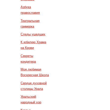
Азбука
православия
Театральная
гримерка
Следы ушедших
К юбилею Храма
на Крови
Секреты
кондитера
Моя любимая
Воскресная Школа
Сердце духовной
столицы Урала
Уральский
народный хор