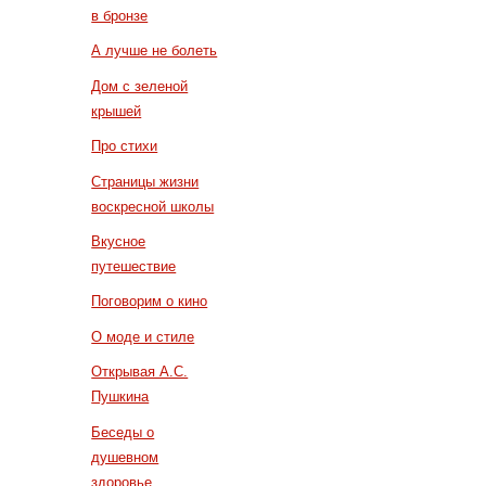
в бронзе
А лучше не болеть
Дом с зеленой
крышей
Про стихи
Страницы жизни
воскресной школы
Вкусное
путешествие
Поговорим о кино
О моде и стиле
Открывая А.С.
Пушкина
Беседы о
душевном
здоровье