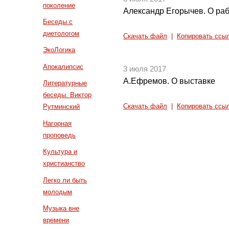
поколение
Александр Егорычев. О ра
Беседы с
диетологом
Скачать файл
|
Копировать ссы
ЭкоЛогика
Апокалипсис
3 июля 2017
А.Ефремов. О выставке
Литературные
беседы. Виктор
Скачать файл
|
Копировать ссы
Рутминский
Нагорная
проповедь
Культура и
христианство
Легко ли быть
молодым
Музыка вне
времени