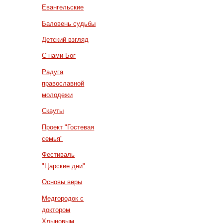
Евангельские
Баловень судьбы
Детский взгляд
С нами Бог
Радуга
православной
молодежи
Скауты
Проект "Гостевая
семья"
Фестиваль
"Царские дни"
Основы веры
Медгородок с
доктором
Хлыновым