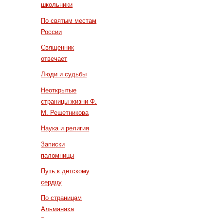
школьники
По святым местам
России
Священник
отвечает
Люди и судьбы
Неоткрытые
страницы жизни Ф.
М. Решетникова
Наука и религия
Записки
паломницы
Путь к детскому
сердцу
По страницам
Альманаха