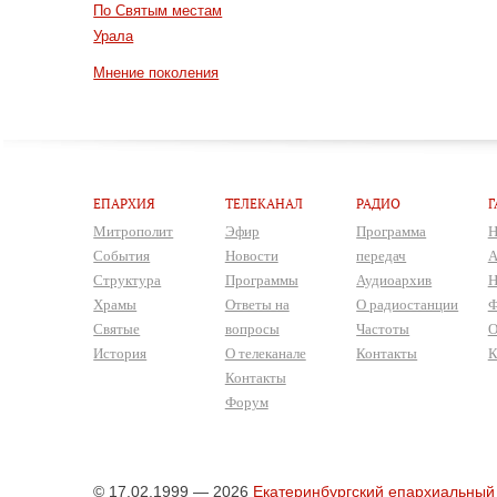
По Святым местам
Урала
Мнение поколения
ЕПАРХИЯ
ТЕЛЕКАНАЛ
РАДИО
Г
Митрополит
Эфир
Программа
Н
События
Новости
передач
А
Структура
Программы
Аудиоархив
Н
Храмы
Ответы на
О радиостанции
Ф
Святые
вопросы
Частоты
О
История
О телеканале
Контакты
К
Контакты
Форум
© 17.02.1999 — 2026
Екатеринбургский епархиальный