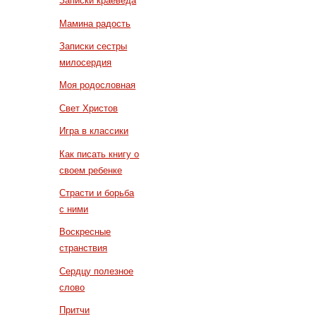
Записки краеведа
Мамина радость
Записки сестры
милосердия
Моя родословная
Свет Христов
Игра в классики
Как писать книгу о
своем ребенке
Страсти и борьба
с ними
Воскресные
странствия
Сердцу полезное
слово
Притчи