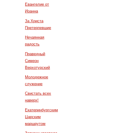
Евангелие от
Иоанна
За Христа
Претерпевшие
Нечаянная
радость
Праведный
Симеон
Верхотурский
Молодежное
служение
Свистать всех
наверх!
Екатеринбургским
Царским
маршрутом