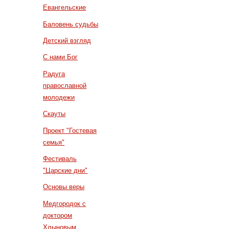
Евангельские
Баловень судьбы
Детский взгляд
С нами Бог
Радуга
православной
молодежи
Скауты
Проект "Гостевая
семья"
Фестиваль
"Царские дни"
Основы веры
Медгородок с
доктором
Хлыновым