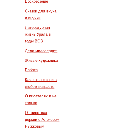
Воскресение
Сказки для внука
и внучки
Литературная
жизнь Урала в
годы ВОВ
Дела милосердия
Живые художники
Работа
Качество жизни в
любом возрасте
О писателях и не
только
О таинствах
церкви с Алексеем
Рыжковым