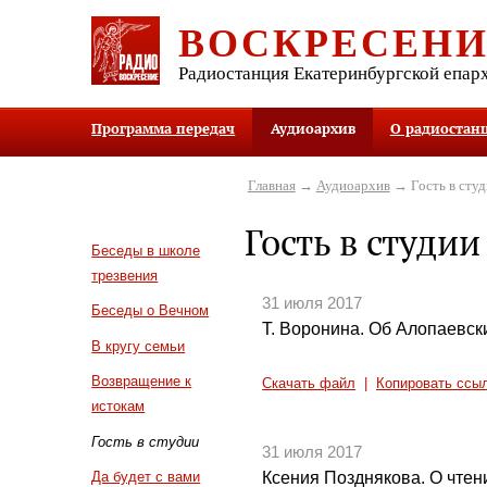
ВОСКРЕСЕН
Радиостанция Екатеринбургской епар
Программа передач
Аудиоархив
О радиостан
Главная
→
Аудиоархив
→ Гость в студ
Гость в студии
Беседы в школе
трезвения
31 июля 2017
Беседы о Вечном
Т. Воронина. Об Алопаевски
В кругу семьи
Возвращение к
Скачать файл
|
Копировать ссы
истокам
Гость в студии
31 июля 2017
Ксения Позднякова. О чтен
Да будет с вами