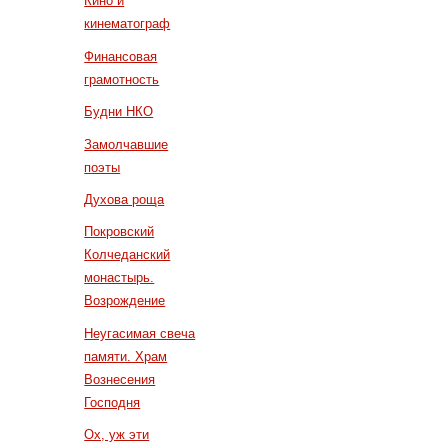
Кино и
кинематограф
Финансовая
грамотность
Будни НКО
Замолчавшие
поэты
Духова роща
Покровский
Колчеданский
монастырь.
Возрождение
Неугасимая свеча
памяти. Храм
Вознесения
Господня
Ох, уж эти