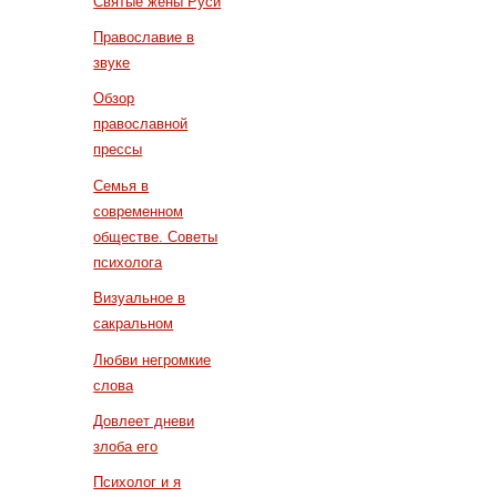
Святые жены Руси
Православие в
звуке
Обзор
православной
прессы
Семья в
современном
обществе. Советы
психолога
Визуальное в
сакральном
Любви негромкие
слова
Довлеет дневи
злоба его
Психолог и я