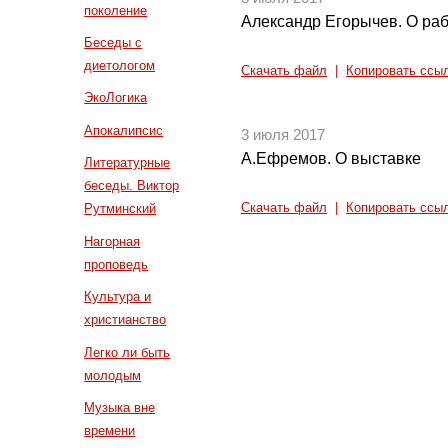
поколение
Александр Егорычев. О ра
Беседы с
диетологом
Скачать файл
|
Копировать ссы
ЭкоЛогика
Апокалипсис
3 июля 2017
А.Ефремов. О выставке
Литературные
беседы. Виктор
Скачать файл
|
Копировать ссы
Рутминский
Нагорная
проповедь
Культура и
христианство
Легко ли быть
молодым
Музыка вне
времени