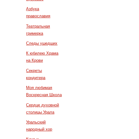
Азбука
православия
Театральная
гримерка
Следы ушедших
К юбилею Храма
на Крови
Секреты
кондитера
Моя любимая
Воскресная Школа
Сердце духовной
столицы Урала
Уральский
народный хор