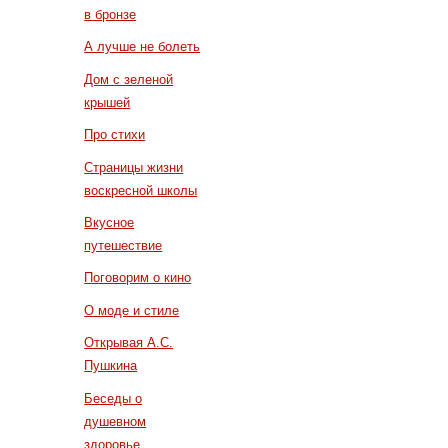
в бронзе
А лучше не болеть
Дом с зеленой
крышей
Про стихи
Страницы жизни
воскресной школы
Вкусное
путешествие
Поговорим о кино
О моде и стиле
Открывая А.С.
Пушкина
Беседы о
душевном
здоровье