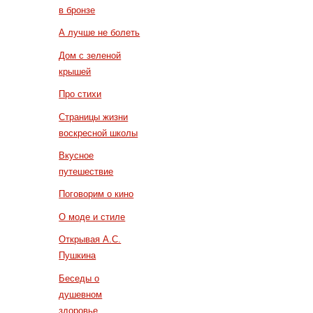
в бронзе
А лучше не болеть
Дом с зеленой
крышей
Про стихи
Страницы жизни
воскресной школы
Вкусное
путешествие
Поговорим о кино
О моде и стиле
Открывая А.С.
Пушкина
Беседы о
душевном
здоровье