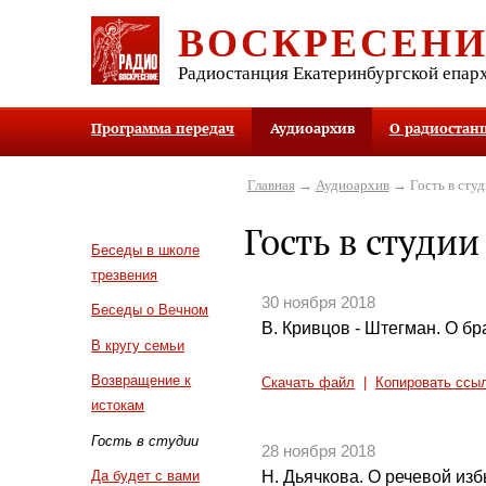
ВОСКРЕСЕН
Радиостанция Екатеринбургской епар
Программа передач
Аудиоархив
О радиостан
Главная
→
Аудиоархив
→ Гость в студ
Гость в студии
Беседы в школе
трезвения
30 ноября 2018
Беседы о Вечном
В. Кривцов - Штегман. О б
В кругу семьи
Возвращение к
Скачать файл
|
Копировать ссы
истокам
Гость в студии
28 ноября 2018
Н. Дьячкова. О речевой из
Да будет с вами