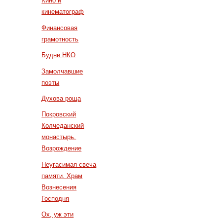
Кино и
кинематограф
Финансовая
грамотность
Будни НКО
Замолчавшие
поэты
Духова роща
Покровский
Колчеданский
монастырь.
Возрождение
Неугасимая свеча
памяти. Храм
Вознесения
Господня
Ох, уж эти