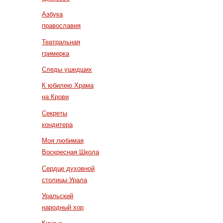
Азбука
православия
Театральная
гримерка
Следы ушедших
К юбилею Храма
на Крови
Секреты
кондитера
Моя любимая
Воскресная Школа
Сердце духовной
столицы Урала
Уральский
народный хор