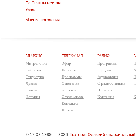
По Святым местам
Урала
Мнение поколения
ЕПАРХИЯ
ТЕЛЕКАНАЛ
РАДИО
Г
Митрополит
Эфир
Программа
Н
События
Новости
передач
А
Структура
Программы
Аудиоархив
Н
Храмы
Ответы на
О радиостанции
Ф
Святые
вопросы
Частоты
О
История
О телеканале
Контакты
К
Контакты
Форум
© 17.02.1999 — 2026
Екатеринбургский епархиальный