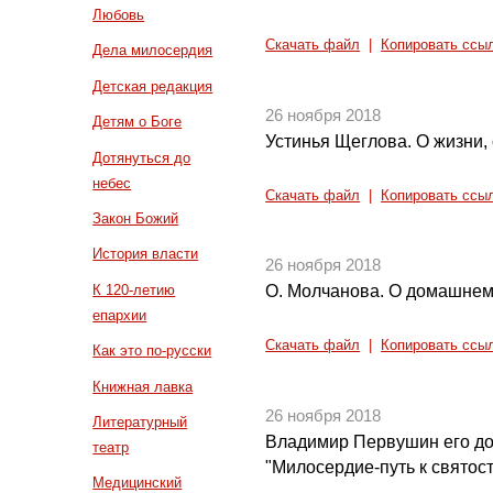
Любовь
Скачать файл
|
Копировать ссы
Дела милосердия
Детская редакция
26 ноября 2018
Детям о Боге
Устинья Щеглова. О жизни, 
Дотянуться до
небес
Скачать файл
|
Копировать ссы
Закон Божий
История власти
26 ноября 2018
К 120-летию
О. Молчанова. О домашнем
епархии
Скачать файл
|
Копировать ссы
Как это по-русски
Книжная лавка
26 ноября 2018
Литературный
Владимир Первушин его до
театр
"Милосердие-путь к святос
Медицинский