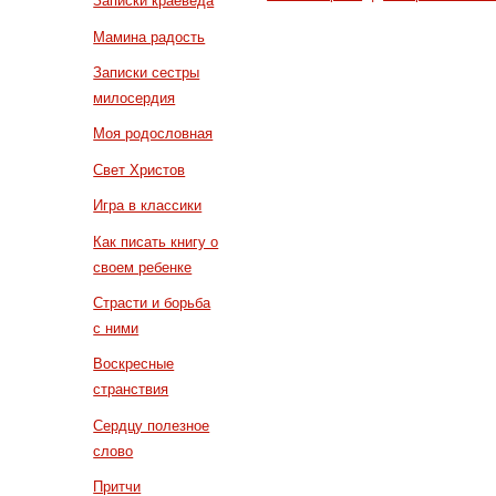
Записки краеведа
Мамина радость
Записки сестры
милосердия
Моя родословная
Свет Христов
Игра в классики
Как писать книгу о
своем ребенке
Страсти и борьба
с ними
Воскресные
странствия
Сердцу полезное
слово
Притчи