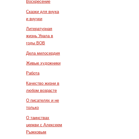
Воскресение
Сказки для внука
и внучки
Литературная
жизнь Урала в
годы ВОВ
Дела милосердия
Живые художники
Работа
Качество жизни в
любом возрасте
О писателях и не
только
О таинствах
церкви с Алексеем
Рыжковым