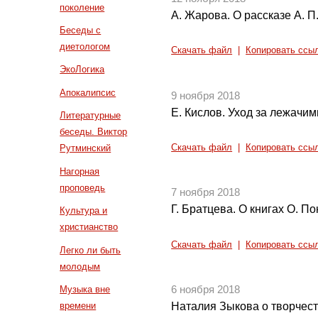
поколение
А. Жарова. О рассказе А. П
Беседы с
диетологом
Скачать файл
|
Копировать ссы
ЭкоЛогика
Апокалипсис
9 ноября 2018
Е. Кислов. Уход за лежачи
Литературные
беседы. Виктор
Скачать файл
|
Копировать ссы
Рутминский
Нагорная
проповедь
7 ноября 2018
Г. Братцева. О книгах О. 
Культура и
христианство
Скачать файл
|
Копировать ссы
Легко ли быть
молодым
Музыка вне
6 ноября 2018
времени
Наталия Зыкова о творчест