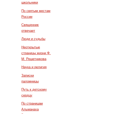
школьники
По святым местам
России
Священник
отвечает
Люди и судьбы
Неоткрытые
страницы жизни Ф.
М. Решетникова
Наука и религия
Записки
паломницы
Путь к детскому
сердцу
По страницам
Альманаха