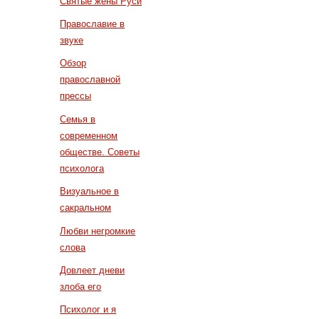
Святые жены Руси
Православие в
звуке
Обзор
православной
прессы
Семья в
современном
обществе. Советы
психолога
Визуальное в
сакральном
Любви негромкие
слова
Довлеет дневи
злоба его
Психолог и я