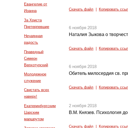
Евангелие от
Скачать файл
|
Копировать ссы
Иоанна
За Христа
Претерпевшие
6 ноября 2018
Наталия Зыкова о творчест
Нечаянная
радость
Скачать файл
|
Копировать ссы
Праведный
Симеон
Верхотурский
6 ноября 2018
Обитель милосердия св. п
Молодежное
служение
Скачать файл
|
Копировать ссы
Свистать всех
наверх!
2 ноября 2018
Екатеринбургским
В.М. Князев. Психология д
Царским
маршрутом
Скачать файл
|
Копировать ссы