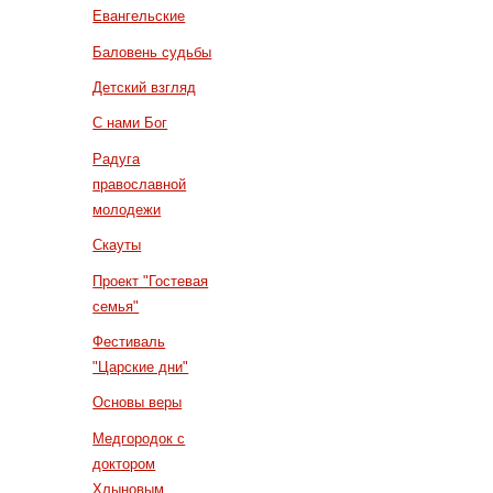
Евангельские
Баловень судьбы
Детский взгляд
С нами Бог
Радуга
православной
молодежи
Скауты
Проект "Гостевая
семья"
Фестиваль
"Царские дни"
Основы веры
Медгородок с
доктором
Хлыновым