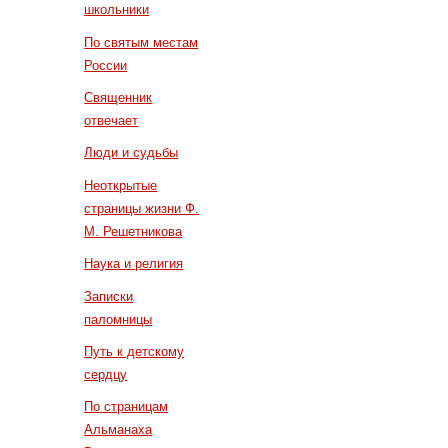
школьники
По святым местам
России
Священник
отвечает
Люди и судьбы
Неоткрытые
страницы жизни Ф.
М. Решетникова
Наука и религия
Записки
паломницы
Путь к детскому
сердцу
По страницам
Альманаха