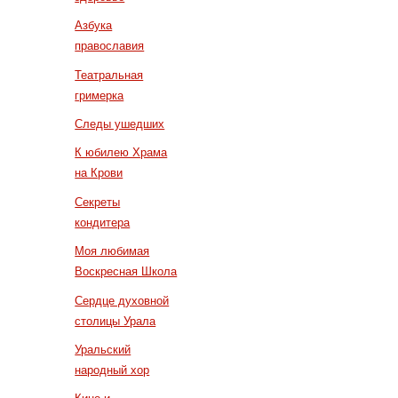
Азбука
православия
Театральная
гримерка
Следы ушедших
К юбилею Храма
на Крови
Секреты
кондитера
Моя любимая
Воскресная Школа
Сердце духовной
столицы Урала
Уральский
народный хор