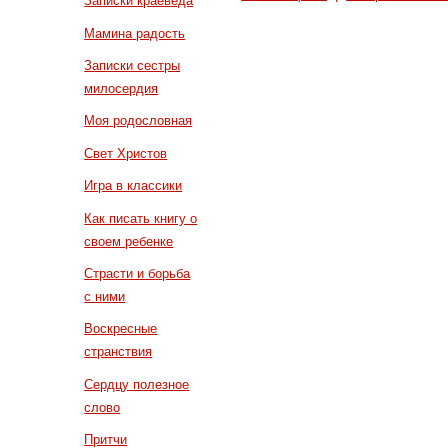
Записки краеведа
Мамина радость
Записки сестры
милосердия
Моя родословная
Свет Христов
Игра в классики
Как писать книгу о
своем ребенке
Страсти и борьба
с ними
Воскресные
странствия
Сердцу полезное
слово
Притчи