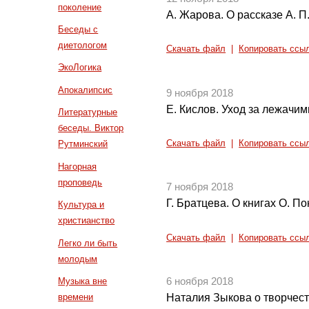
поколение
А. Жарова. О рассказе А. П
Беседы с
диетологом
Скачать файл
|
Копировать ссы
ЭкоЛогика
Апокалипсис
9 ноября 2018
Е. Кислов. Уход за лежачи
Литературные
беседы. Виктор
Скачать файл
|
Копировать ссы
Рутминский
Нагорная
проповедь
7 ноября 2018
Г. Братцева. О книгах О. 
Культура и
христианство
Скачать файл
|
Копировать ссы
Легко ли быть
молодым
Музыка вне
6 ноября 2018
времени
Наталия Зыкова о творчест