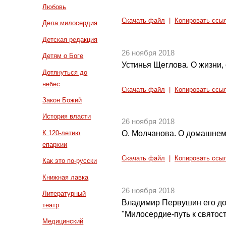
Любовь
Скачать файл
|
Копировать ссы
Дела милосердия
Детская редакция
26 ноября 2018
Детям о Боге
Устинья Щеглова. О жизни, 
Дотянуться до
небес
Скачать файл
|
Копировать ссы
Закон Божий
История власти
26 ноября 2018
К 120-летию
О. Молчанова. О домашнем
епархии
Скачать файл
|
Копировать ссы
Как это по-русски
Книжная лавка
26 ноября 2018
Литературный
Владимир Первушин его до
театр
"Милосердие-путь к святос
Медицинский