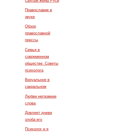
Святые жены Руси
Православие в
звуке
Обзор
православной
прессы
Семья в
современном
обществе. Советы
психолога
Визуальное в
сакральном
Любви негромкие
слова
Довлеет дневи
злоба его
Психолог и я