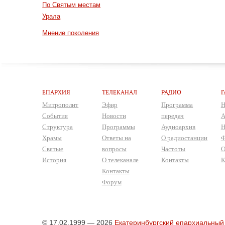
По Святым местам
Урала
Мнение поколения
ЕПАРХИЯ
ТЕЛЕКАНАЛ
РАДИО
Г
Митрополит
Эфир
Программа
Н
События
Новости
передач
А
Структура
Программы
Аудиоархив
Н
Храмы
Ответы на
О радиостанции
Ф
Святые
вопросы
Частоты
О
История
О телеканале
Контакты
К
Контакты
Форум
© 17.02.1999 — 2026
Екатеринбургский епархиальный