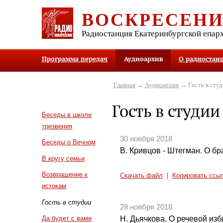
ВОСКРЕСЕН
Радиостанция Екатеринбургской епар
Программа передач
Аудиоархив
О радиостан
Главная
→
Аудиоархив
→ Гость в студ
Гость в студии
Беседы в школе
трезвения
30 ноября 2018
Беседы о Вечном
В. Кривцов - Штегман. О б
В кругу семьи
Возвращение к
Скачать файл
|
Копировать ссы
истокам
Гость в студии
28 ноября 2018
Н. Дьячкова. О речевой из
Да будет с вами