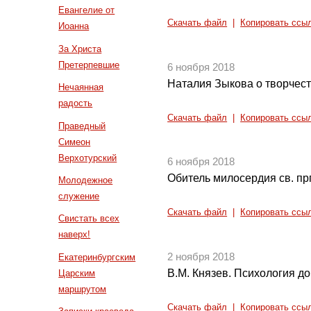
Евангелие от
Скачать файл
|
Копировать ссы
Иоанна
За Христа
Претерпевшие
6 ноября 2018
Наталия Зыкова о творчест
Нечаянная
радость
Скачать файл
|
Копировать ссы
Праведный
Симеон
Верхотурский
6 ноября 2018
Обитель милосердия св. п
Молодежное
служение
Скачать файл
|
Копировать ссы
Свистать всех
наверх!
2 ноября 2018
Екатеринбургским
В.М. Князев. Психология д
Царским
маршрутом
Скачать файл
|
Копировать ссы