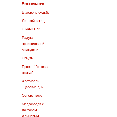
Евангельские
Баловень судьбы
Детский взгляд
С нами Бог
Радуга
православной
молодежи
Скауты
Проект "Гостевая
семья"
Фестиваль
"Царские дни"
Основы веры
Медгородок с
доктором
Хлыновым