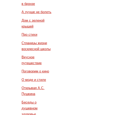
в бронзе
А лучше не болеть
Дом с зеленой
крышей
Про стихи
Страницы жизни
воскресной школы
Вкусное
путешествие
Поговорим о кино
О моде и стиле
Открывая А.С.
Пушкина
Беседы о
душевном
здоровье