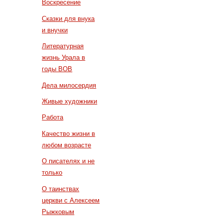
Воскресение
Сказки для внука
и внучки
Литературная
жизнь Урала в
годы ВОВ
Дела милосердия
Живые художники
Работа
Качество жизни в
любом возрасте
О писателях и не
только
О таинствах
церкви с Алексеем
Рыжковым