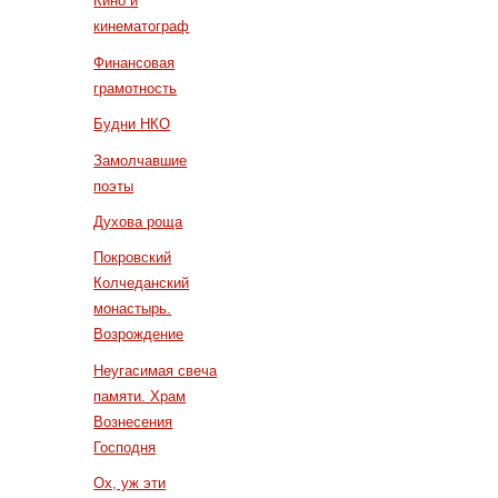
Кино и
кинематограф
Финансовая
грамотность
Будни НКО
Замолчавшие
поэты
Духова роща
Покровский
Колчеданский
монастырь.
Возрождение
Неугасимая свеча
памяти. Храм
Вознесения
Господня
Ох, уж эти