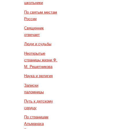
школьники
По святым местам
России
Священник
отвечает
Люди и судьбы
Неоткрытые
страницы жизни Ф.
М. Решетникова
Наука и религия
Записки
паломницы
Путь к детскому
сердцу
По страницам
Альманаха