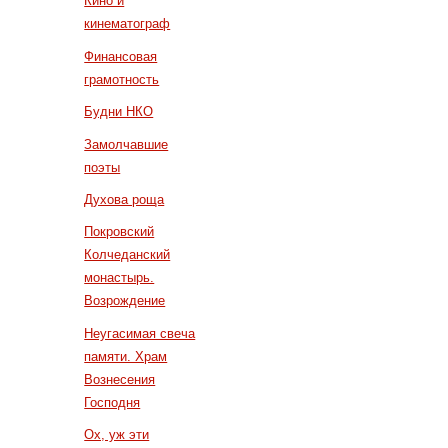
Кино и
кинематограф
Финансовая
грамотность
Будни НКО
Замолчавшие
поэты
Духова роща
Покровский
Колчеданский
монастырь.
Возрождение
Неугасимая свеча
памяти. Храм
Вознесения
Господня
Ох, уж эти