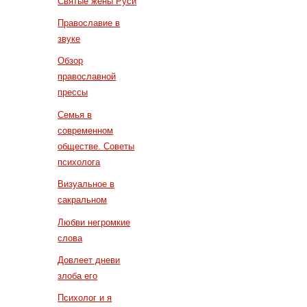
Святые жены Руси
Православие в
звуке
Обзор
православной
прессы
Семья в
современном
обществе. Советы
психолога
Визуальное в
сакральном
Любви негромкие
слова
Довлеет дневи
злоба его
Психолог и я