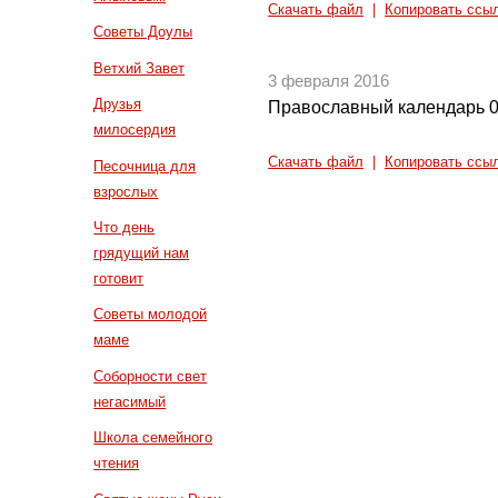
Скачать файл
|
Копировать ссы
Советы Доулы
Ветхий Завет
3 февраля 2016
Друзья
Православный календарь 0
милосердия
Скачать файл
|
Копировать ссы
Песочница для
взрослых
Что день
грядущий нам
готовит
Советы молодой
маме
Соборности свет
негасимый
Школа семейного
чтения