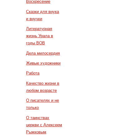
Воскресение
Сказки для внука
и внучки
Литературная
жизнь Урала в
годы ВОВ
Дела милосердия
Живые художники
Работа
Качество жизни в
любом возрасте
О писателях и не
только
О таинствах
церкви с Алексеем
Рыжковым