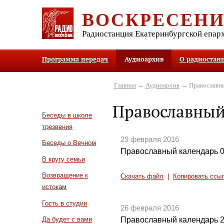
ВОСКРЕСЕН
Радиостанция Екатеринбургской епар
Программа передач
Аудиоархив
О радиостан
Главная
→
Аудиоархив
→ Православны
Православный
Беседы в школе
трезвения
29 февраля 2016
Беседы о Вечном
Православный календарь 0
В кругу семьи
Возвращение к
Скачать файл
|
Копировать ссы
истокам
Гость в студии
26 февраля 2016
Православный календарь 2
Да будет с вами