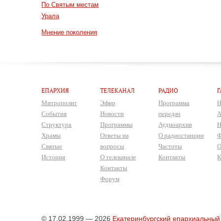
По Святым местам
Урала
Мнение поколения
ЕПАРХИЯ
ТЕЛЕКАНАЛ
РАДИО
Г
Митрополит
Эфир
Программа
Н
События
Новости
передач
А
Структура
Программы
Аудиоархив
Н
Храмы
Ответы на
О радиостанции
Ф
Святые
вопросы
Частоты
О
История
О телеканале
Контакты
К
Контакты
Форум
© 17.02.1999 — 2026
Екатеринбургский епархиальный