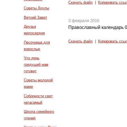
Скачать файл
|
Копировать ссы
Советы Доулы
Ветхий Завет
3 февраля 2016
Друзья
Православный календарь 0
милосердия
Скачать файл
|
Копировать ссы
Песочница для
взрослых
Что день
грядущий нам
готовит
Советы молодой
маме
Соборности свет
негасимый
Школа семейного
чтения