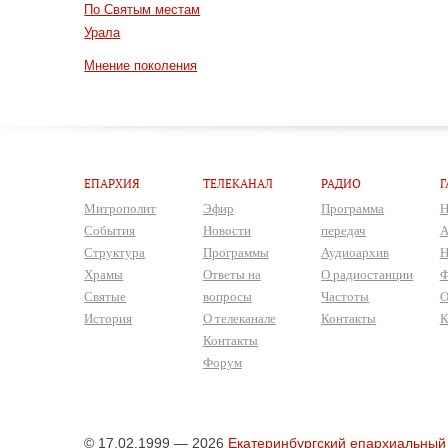
По Святым местам
Урала
Мнение поколения
ЕПАРХИЯ
ТЕЛЕКАНАЛ
РАДИО
Г
Митрополит
Эфир
Программа
Н
События
Новости
передач
А
Структура
Программы
Аудиоархив
Н
Храмы
Ответы на
О радиостанции
Ф
Святые
вопросы
Частоты
О
История
О телеканале
Контакты
К
Контакты
Форум
© 17.02.1999 — 2026
Екатеринбургский епархиальный