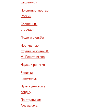
школьники
По святым местам
России
Священник
отвечает
Люди и судьбы
Неоткрытые
страницы жизни Ф.
М. Решетникова
Наука и религия
Записки
паломницы
Путь к детскому
сердцу
По страницам
Альманаха