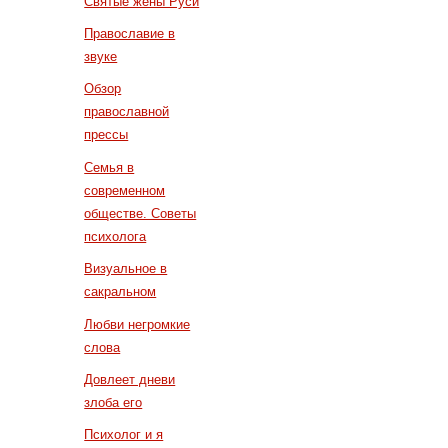
Святые жены Руси
Православие в
звуке
Обзор
православной
прессы
Семья в
современном
обществе. Советы
психолога
Визуальное в
сакральном
Любви негромкие
слова
Довлеет дневи
злоба его
Психолог и я