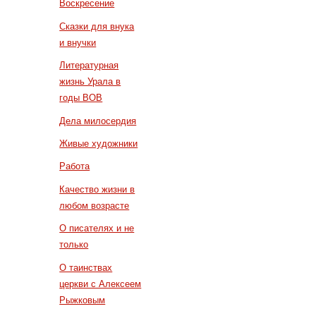
Воскресение
Сказки для внука
и внучки
Литературная
жизнь Урала в
годы ВОВ
Дела милосердия
Живые художники
Работа
Качество жизни в
любом возрасте
О писателях и не
только
О таинствах
церкви с Алексеем
Рыжковым