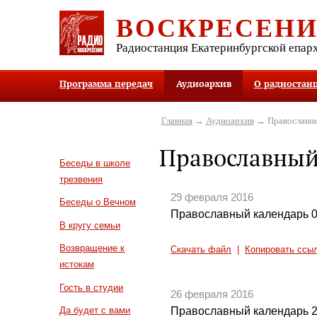
ВОСКРЕСЕН
Радиостанция Екатеринбургской епар
Программа передач
Аудиоархив
О радиостан
Главная
→
Аудиоархив
→ Православны
Православный
Беседы в школе
трезвения
29 февраля 2016
Беседы о Вечном
Православный календарь 0
В кругу семьи
Возвращение к
Скачать файл
|
Копировать ссы
истокам
Гость в студии
26 февраля 2016
Православный календарь 2
Да будет с вами