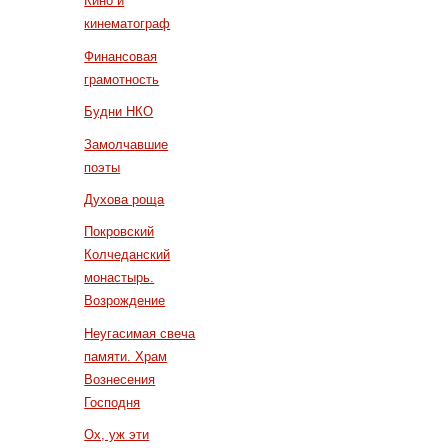
Кино и
кинематограф
Финансовая
грамотность
Будни НКО
Замолчавшие
поэты
Духова роща
Покровский
Колчеданский
монастырь.
Возрождение
Неугасимая свеча
памяти. Храм
Вознесения
Господня
Ох, уж эти