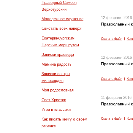
Праведный Симеон
Верхотурский
12 февраля 2016
Молодежное служение
Православный к
Свистать всех наверх!
Екатеринбургским
Скачать файл
|
Коп
Царским маршрутом
Записки краеведа
12 февраля 2016
Православный к
Мамина радость
Записки сестры
Скачать файл
|
Коп
милосердия
Моя родословная
11 февраля 2016
Свет Христов
Православный к
Игра в классики
Скачать файл
|
Коп
Как писать книгу о своем
ребенке