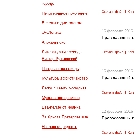
городе
Скачать файл
|
Коп
Непотерянное поколение
Беседы с диетологом
16 февраля 2016
ЭкоЛогика
Православный к
Апокалипсис
Литературные беседы.
Скачать файл
|
Коп
Виктор Рутминский
Нагорная проповедь
16 февраля 2016
Православный к
Культура и христианство
Легко ли быть молодым
Скачать файл
|
Коп
Музыка вне времени
Евангелие от Иоанна
12 февраля 2016
За Христа Претерпевшие
Православный к
Нечаянная радость
Скачать файл
|
Коп