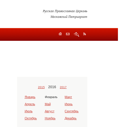
Русская Православная Церковь
Московский Патриархат
2016
2015
2017
Январь
Февраль
Март
Апрель
Май
Июнь
Июль
Август
Сентябрь
Октябрь
Ноябрь
Декабрь