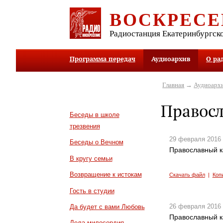
ВОСКРЕСЕ
Радиостанция Екатеринбургск
Программа передач
Аудиоархив
О ра
Главная
→
Аудиоарх
Правос
Беседы в школе
трезвения
29 февраля 2016
Беседы о Вечном
Православный к
В кругу семьи
Возвращение к истокам
Скачать файл
|
Коп
Гость в студии
26 февраля 2016
Да будет с вами Любовь
Православный к
Дела милосердия