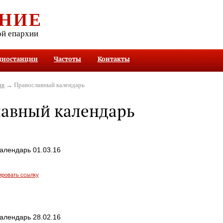
НИЕ
ой епархии
диостанции
Частоты
Контакты
ив
→ Православный календарь
лавный календарь
алендарь 01.03.16
ировать ссылку
алендарь 28.02.16