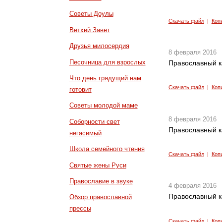
Советы Доулы
Скачать файл
|
Коп
Ветхий Завет
Друзья милосердия
8 февраля 2016
Песочница для взрослых
Православный к
Что день грядущий нам
Скачать файл
|
Коп
готовит
Советы молодой маме
8 февраля 2016
Соборности свет
Православный к
негасимый
Школа семейного чтения
Скачать файл
|
Коп
Святые жены Руси
Православие в звуке
4 февраля 2016
Православный к
Обзор православной
прессы
Скачать файл
|
Коп