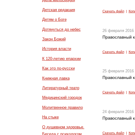
Детская редакция
Скачать файл
|
Коп
Детям о Боге
Дотянуться до небес
26 февраля 2016
Православный к
Закон Божий
История власти
Скачать файл
|
Коп
К 120-летию епархии
Как это по-русски
25 февраля 2016
Православный к
Книжная лавка
Литературный театр
Скачать файл
|
Коп
Медицинский городок
Молитвенное правило
24 февраля 2016
На стыке
Православный к
О душевном здоровье.
Скачать файл
|
Коп
Беседа с психологом