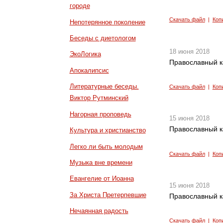
городе
Скачать файл
|
Коп
Непотерянное поколение
Беседы с диетологом
18 июня 2018
ЭкоЛогика
Православный к
Апокалипсис
Литературные беседы.
Скачать файл
|
Коп
Виктор Рутминский
Нагорная проповедь
15 июня 2018
Православный к
Культура и христианство
Легко ли быть молодым
Скачать файл
|
Коп
Музыка вне времени
Евангелие от Иоанна
15 июня 2018
За Христа Претерпевшие
Православный к
Нечаянная радость
Скачать файл
|
Коп