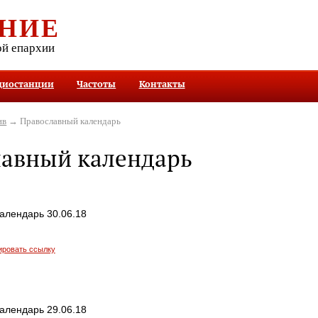
НИЕ
ой епархии
диостанции
Частоты
Контакты
ив
→ Православный календарь
лавный календарь
алендарь 30.06.18
ировать ссылку
алендарь 29.06.18