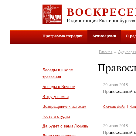
ВОСКРЕСЕ
Радиостанция Екатеринбургск
Программа передач
Аудиоархив
О ра
Главная
→
Аудиоарх
Правос
Беседы в школе
трезвения
29 июня 2018
Беседы о Вечном
Православный к
В кругу семьи
Возвращение к истокам
Скачать файл
|
Коп
Гость в студии
29 июня 2018
Да будет с вами Любовь
Православный к
Дела милосердия