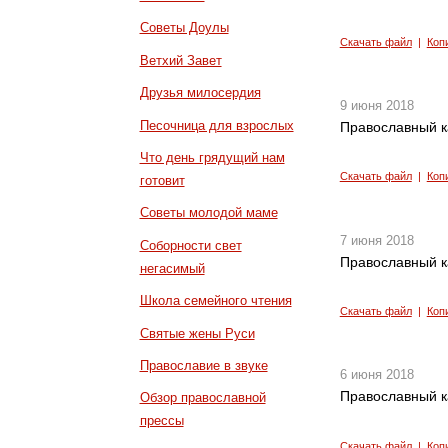
Советы Доулы
Скачать файл
|
Коп
Ветхий Завет
Друзья милосердия
9 июня 2018
Песочница для взрослых
Православный к
Что день грядущий нам
Скачать файл
|
Коп
готовит
Советы молодой маме
7 июня 2018
Соборности свет
Православный к
негасимый
Школа семейного чтения
Скачать файл
|
Коп
Святые жены Руси
Православие в звуке
6 июня 2018
Православный к
Обзор православной
прессы
Скачать файл
|
Коп