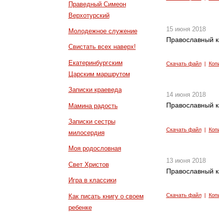
Праведный Симеон
Верхотурский
15 июня 2018
Молодежное служение
Православный к
Свистать всех наверх!
Екатеринбургским
Скачать файл
|
Коп
Царским маршрутом
Записки краеведа
14 июня 2018
Православный к
Мамина радость
Записки сестры
Скачать файл
|
Коп
милосердия
Моя родословная
13 июня 2018
Свет Христов
Православный к
Игра в классики
Скачать файл
|
Коп
Как писать книгу о своем
ребенке