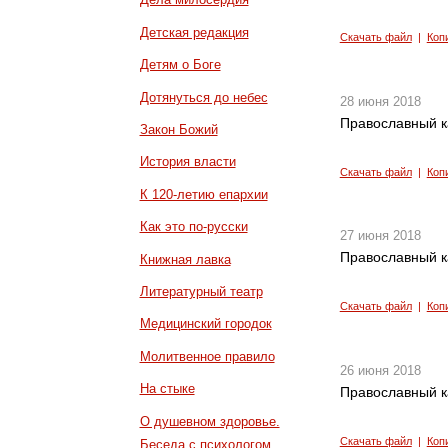
Детская редакция
Скачать файл
|
Коп
Детям о Боге
Дотянуться до небес
28 июня 2018
Православный к
Закон Божий
История власти
Скачать файл
|
Коп
К 120-летию епархии
Как это по-русски
27 июня 2018
Православный к
Книжная лавка
Литературный театр
Скачать файл
|
Коп
Медицинский городок
Молитвенное правило
26 июня 2018
На стыке
Православный к
О душевном здоровье.
Скачать файл
|
Коп
Беседа с психологом