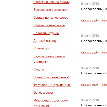
Страсти и борьба с ними
9 июня 2018
Православный к
Воскресные странствия
Сердцу полезное слово
Скачать файл
|
Коп
Притчи Евангельские
Баловень судьбы
9 июня 2018
Детский взгляд
Православный к
С нами Бог
Скачать файл
|
Коп
Радуга православной
молодежи
9 июня 2018
Скауты
Православный к
Проект "Гостевая семья"
Фестиваль "Царские дни"
Скачать файл
|
Коп
Основы веры
9 июня 2018
Медгородок с доктором
Православный к
Хлыновым