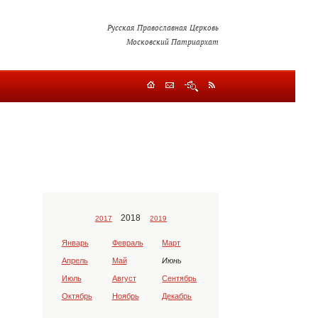
Русская Православная Церковь
Московский Патриархат
2018
2017
2019
Январь
Февраль
Март
Апрель
Май
Июнь
Июль
Август
Сентябрь
Октябрь
Ноябрь
Декабрь