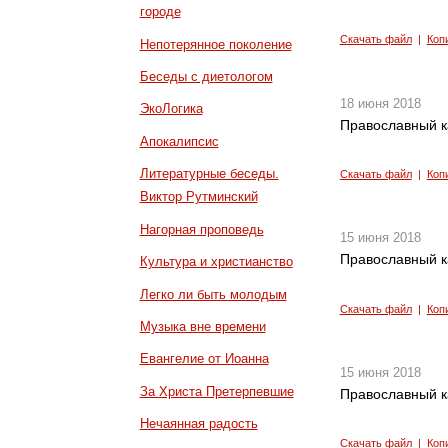
городе
Скачать файл
|
Коп
Непотерянное поколение
Беседы с диетологом
18 июня 2018
ЭкоЛогика
Православный к
Апокалипсис
Литературные беседы.
Скачать файл
|
Коп
Виктор Рутминский
Нагорная проповедь
15 июня 2018
Православный к
Культура и христианство
Легко ли быть молодым
Скачать файл
|
Коп
Музыка вне времени
Евангелие от Иоанна
15 июня 2018
За Христа Претерпевшие
Православный к
Нечаянная радость
Скачать файл
|
Коп