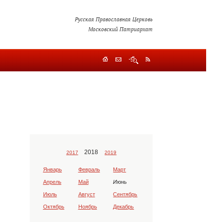
Русская Православная Церковь
Московский Патриархат
2018
2017
2019
Январь
Февраль
Март
Апрель
Май
Июнь
Июль
Август
Сентябрь
Октябрь
Ноябрь
Декабрь