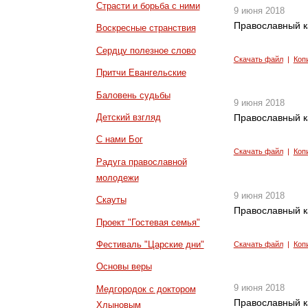
Страсти и борьба с ними
9 июня 2018
Православный к
Воскресные странствия
Сердцу полезное слово
Скачать файл
|
Коп
Притчи Евангельские
Баловень судьбы
9 июня 2018
Детский взгляд
Православный к
С нами Бог
Скачать файл
|
Коп
Радуга православной
молодежи
9 июня 2018
Скауты
Православный к
Проект "Гостевая семья"
Фестиваль "Царские дни"
Скачать файл
|
Коп
Основы веры
9 июня 2018
Медгородок с доктором
Православный к
Хлыновым