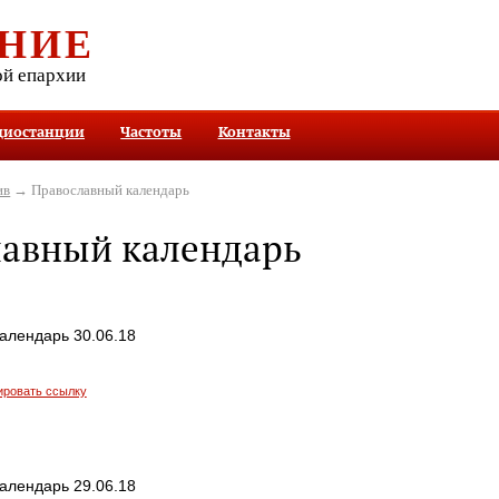
НИЕ
ой епархии
диостанции
Частоты
Контакты
ив
→ Православный календарь
лавный календарь
алендарь 30.06.18
ировать ссылку
алендарь 29.06.18