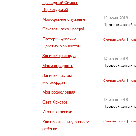
Праведный Симеон
Верхотурский
15 июня 2018
Молодежное служение
Православный к
Свистать всех наверх!
Екатеринбургским
Скачать файл
|
Коп
Царским маршрутом
Записки краеведа
14 июня 2018
Православный к
Мамина радость
Записки сестры
Скачать файл
|
Коп
милосердия
Моя родословная
13 июня 2018
Свет Христов
Православный к
Игра в классики
Скачать файл
|
Коп
Как писать книгу о своем
ребенке