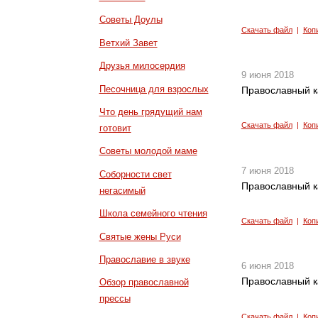
Советы Доулы
Скачать файл
|
Коп
Ветхий Завет
Друзья милосердия
9 июня 2018
Песочница для взрослых
Православный к
Что день грядущий нам
Скачать файл
|
Коп
готовит
Советы молодой маме
7 июня 2018
Соборности свет
Православный к
негасимый
Школа семейного чтения
Скачать файл
|
Коп
Святые жены Руси
Православие в звуке
6 июня 2018
Православный к
Обзор православной
прессы
Скачать файл
|
Коп