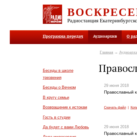
ВОСКРЕСЕ
Радиостанция Екатеринбургск
Программа передач
Аудиоархив
О ра
Главная
→
Аудиоарх
Правос
Беседы в школе
трезвения
29 июня 2018
Беседы о Вечном
Православный к
В кругу семьи
Возвращение к истокам
Скачать файл
|
Коп
Гость в студии
29 июня 2018
Да будет с вами Любовь
Православный к
Дела милосердия