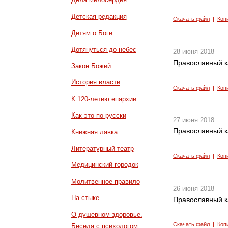
Детская редакция
Скачать файл
|
Коп
Детям о Боге
Дотянуться до небес
28 июня 2018
Православный к
Закон Божий
История власти
Скачать файл
|
Коп
К 120-летию епархии
Как это по-русски
27 июня 2018
Православный к
Книжная лавка
Литературный театр
Скачать файл
|
Коп
Медицинский городок
Молитвенное правило
26 июня 2018
На стыке
Православный к
О душевном здоровье.
Скачать файл
|
Коп
Беседа с психологом