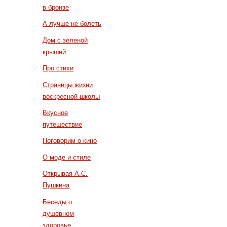
в бронзе
А лучше не болеть
Дом с зеленой
крышей
Про стихи
Страницы жизни
воскресной школы
Вкусное
путешествие
Поговорим о кино
О моде и стиле
Открывая А.С.
Пушкина
Беседы о
душевном
здоровье