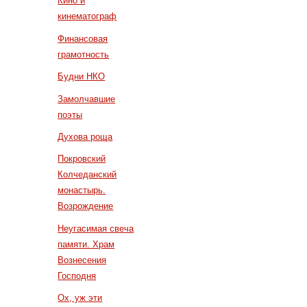
Кино и
кинематограф
Финансовая
грамотность
Будни НКО
Замолчавшие
поэты
Духова роща
Покровский
Колчеданский
монастырь.
Возрождение
Неугасимая свеча
памяти. Храм
Вознесения
Господня
Ох, уж эти