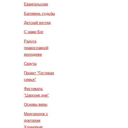
Евангельские
Баловень судьбы
Детский взгляд
С нами Бог
Радуга
православной
молодежи
Скауты
Проект "Гостевая
семья"
Фестиваль
"Царские дни"
Основы веры
Медгородок с
доктором
Хлыновым