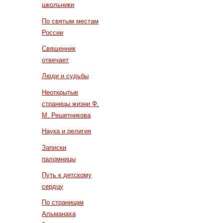
школьники
По святым местам
России
Священник
отвечает
Люди и судьбы
Неоткрытые
страницы жизни Ф.
М. Решетникова
Наука и религия
Записки
паломницы
Путь к детскому
сердцу
По страницам
Альманаха