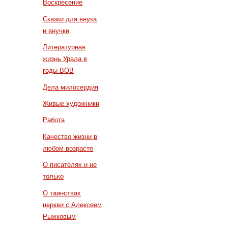
Воскресение
Сказки для внука
и внучки
Литературная
жизнь Урала в
годы ВОВ
Дела милосердия
Живые художники
Работа
Качество жизни в
любом возрасте
О писателях и не
только
О таинствах
церкви с Алексеем
Рыжковым