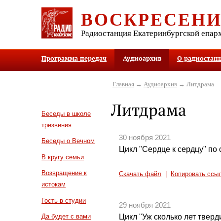
ВОСКРЕСЕН
Радиостанция Екатеринбургской епар
Программа передач
Аудиоархив
О радиостан
Главная
→
Аудиоархив
→ Литдрама
Литдрама
Беседы в школе
трезвения
30 ноября 2021
Беседы о Вечном
Цикл "Сердце к сердцу" по 
В кругу семьи
Возвращение к
Скачать файл
|
Копировать ссы
истокам
Гость в студии
29 ноября 2021
Цикл "Уж сколько лет тверди
Да будет с вами