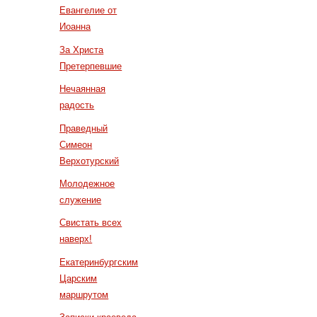
Евангелие от
Иоанна
За Христа
Претерпевшие
Нечаянная
радость
Праведный
Симеон
Верхотурский
Молодежное
служение
Свистать всех
наверх!
Екатеринбургским
Царским
маршрутом