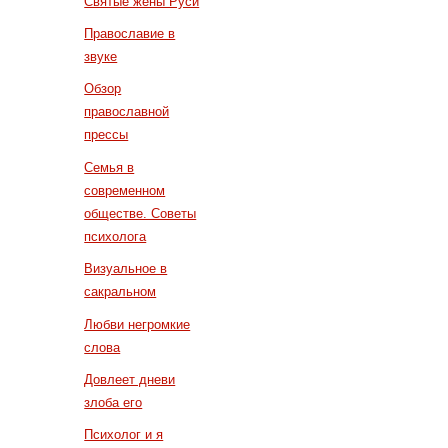
Святые жены Руси
Православие в
звуке
Обзор
православной
прессы
Семья в
современном
обществе. Советы
психолога
Визуальное в
сакральном
Любви негромкие
слова
Довлеет дневи
злоба его
Психолог и я