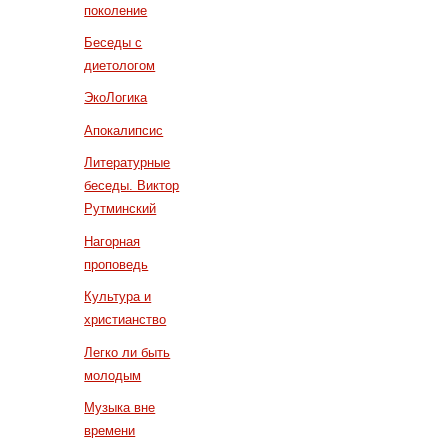
поколение
Беседы с
диетологом
ЭкоЛогика
Апокалипсис
Литературные
беседы. Виктор
Рутминский
Нагорная
проповедь
Культура и
христианство
Легко ли быть
молодым
Музыка вне
времени