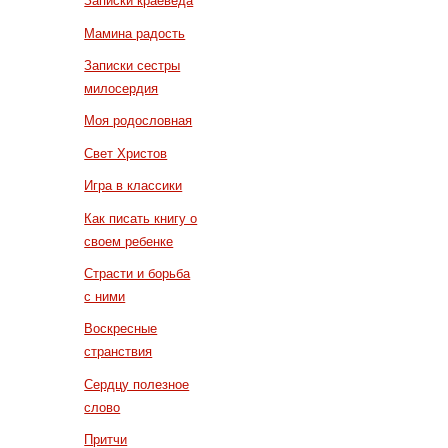
Записки краеведа
Мамина радость
Записки сестры
милосердия
Моя родословная
Свет Христов
Игра в классики
Как писать книгу о
своем ребенке
Страсти и борьба
с ними
Воскресные
странствия
Сердцу полезное
слово
Притчи