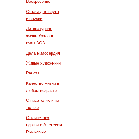
Воскресение
Сказки для внука
и внучки
Литературная
жизнь Урала в
годы ВОВ
Дела милосердия
Живые художники
Работа
Качество жизни в
любом возрасте
О писателях и не
только
О таинствах
церкви с Алексеем
Рыжковым