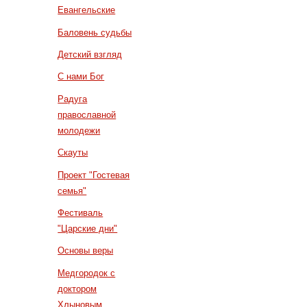
Евангельские
Баловень судьбы
Детский взгляд
С нами Бог
Радуга
православной
молодежи
Скауты
Проект "Гостевая
семья"
Фестиваль
"Царские дни"
Основы веры
Медгородок с
доктором
Хлыновым