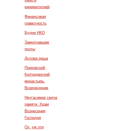
Кино и
кинематограф
Финансовая
грамотность
Будни НКО
Замолчавшие
поэты
Духова роща
Покровский
Колчеданский
монастырь.
Возрождение
Неугасимая свеча
памяти. Храм
Вознесения
Господня
Ох, уж эти