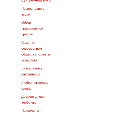
Святые жены Руси
Православие в
звуке
Обзор
православной
прессы
Семья в
современном
обществе. Советы
психолога
Визуальное в
сакральном
Любви негромкие
слова
Довлеет дневи
злоба его
Психолог и я