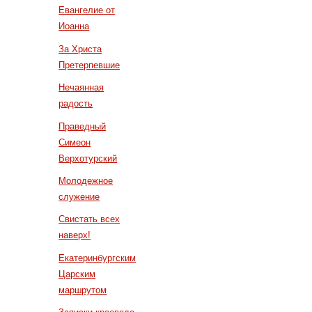
Евангелие от
Иоанна
За Христа
Претерпевшие
Нечаянная
радость
Праведный
Симеон
Верхотурский
Молодежное
служение
Свистать всех
наверх!
Екатеринбургским
Царским
маршрутом