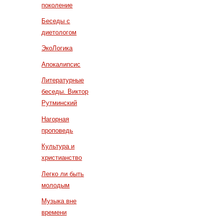
поколение
Беседы с
диетологом
ЭкоЛогика
Апокалипсис
Литературные
беседы. Виктор
Рутминский
Нагорная
проповедь
Культура и
христианство
Легко ли быть
молодым
Музыка вне
времени