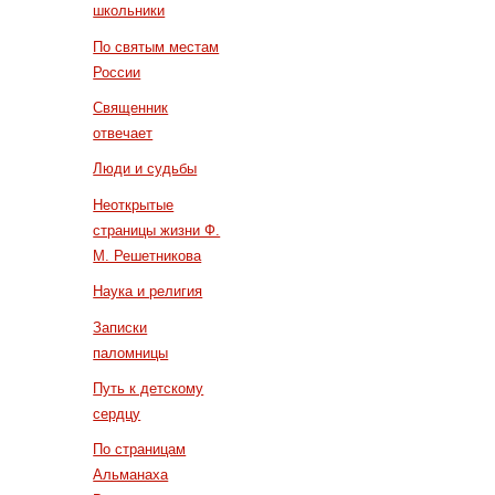
школьники
По святым местам
России
Священник
отвечает
Люди и судьбы
Неоткрытые
страницы жизни Ф.
М. Решетникова
Наука и религия
Записки
паломницы
Путь к детскому
сердцу
По страницам
Альманаха