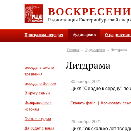
ВОСКРЕСЕН
Радиостанция Екатеринбургской епар
Программа передач
Аудиоархив
О радиостан
Главная
→
Аудиоархив
→ Литдрама
Литдрама
Беседы в школе
трезвения
30 ноября 2021
Беседы о Вечном
Цикл "Сердце к сердцу" по 
В кругу семьи
Возвращение к
Скачать файл
|
Копировать ссы
истокам
Гость в студии
29 ноября 2021
Цикл "Уж сколько лет тверди
Да будет с вами