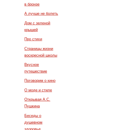
в бронзе
А лучше не болеть
Дом с зеленой
крышей
Про стихи
Страницы жизни
воскресной школы
Вкусное
путешествие
Поговорим о кино
О моде и стиле
Открывая А.С.
Пушкина
Беседы о
душевном
здоровье