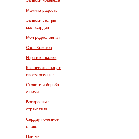
Записки краеведа
Мамина радость
Записки сестры
милосердия
Моя родословная
Свет Христов
Игра в классики
Как писать книгу о
своем ребенке
Страсти и борьба
с ними
Воскресные
странствия
Сердцу полезное
слово
Притчи