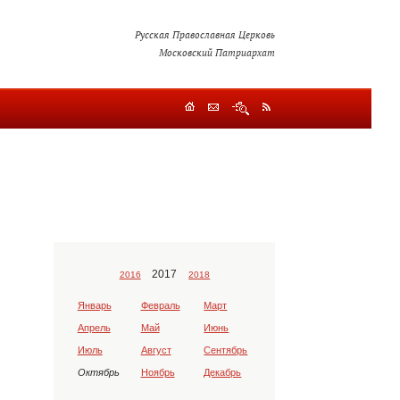
Русская Православная Церковь
Московский Патриархат
2017
2016
2018
Январь
Февраль
Март
Апрель
Май
Июнь
Июль
Август
Сентябрь
Октябрь
Ноябрь
Декабрь