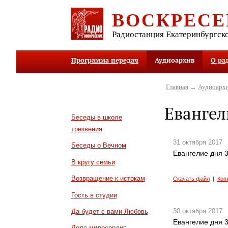
ВОСКРЕСЕ
Радиостанция Екатеринбургск
Программа передач
Аудиоархив
О ра
Главная
→
Аудиоарх
Евангел
Беседы в школе
трезвения
31 октября 2017
Беседы о Вечном
Евангелие дня 3
В кругу семьи
Возвращение к истокам
Скачать файл
|
Коп
Гость в студии
30 октября 2017
Да будет с вами Любовь
Евангелие дня 3
Дела милосердия