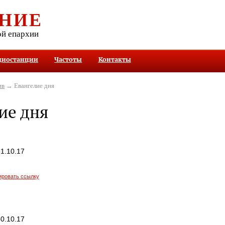
НИЕ
ой епархии
диостанции
Частоты
Контакты
ив
→ Евангелие дня
ие дня
1.10.17
ировать ссылку
0.10.17