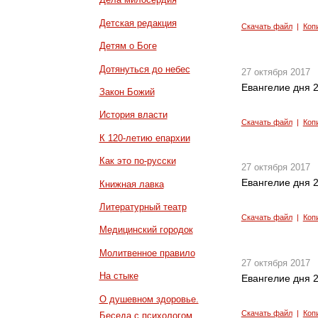
Детская редакция
Скачать файл
|
Коп
Детям о Боге
Дотянуться до небес
27 октября 2017
Евангелие дня 2
Закон Божий
История власти
Скачать файл
|
Коп
К 120-летию епархии
Как это по-русски
27 октября 2017
Евангелие дня 2
Книжная лавка
Литературный театр
Скачать файл
|
Коп
Медицинский городок
Молитвенное правило
27 октября 2017
На стыке
Евангелие дня 2
О душевном здоровье.
Скачать файл
|
Коп
Беседа с психологом