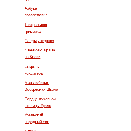
Азбука
православия
Театральная
гримерка
Следы ушедших
К юбилею Храма
на Крови
Секреты
кондитера
Моя любимая
Воскресная Школа
Сердце духовной
столицы Урала
Уральский
народный хор