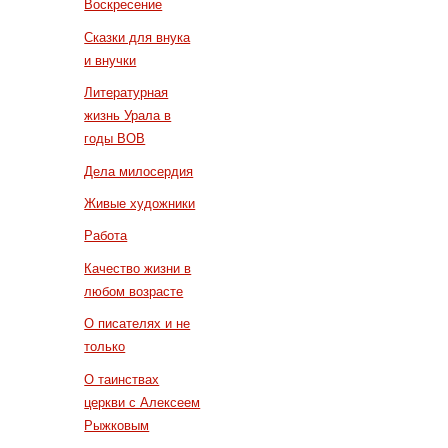
Воскресение
Сказки для внука
и внучки
Литературная
жизнь Урала в
годы ВОВ
Дела милосердия
Живые художники
Работа
Качество жизни в
любом возрасте
О писателях и не
только
О таинствах
церкви с Алексеем
Рыжковым