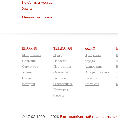
По Святым местам
Урала
Мнение поколения
ЕПАРХИЯ
ТЕЛЕКАНАЛ
РАДИО
Г
Митрополит
Эфир
Программа
Н
События
Новости
передач
А
Структура
Программы
Аудиоархив
Н
Храмы
Ответы на
О радиостанции
Ф
Святые
вопросы
Частоты
О
История
О телеканале
Контакты
К
Контакты
Форум
© 17.02.1999 — 2026
Екатеринбургский епархиальный