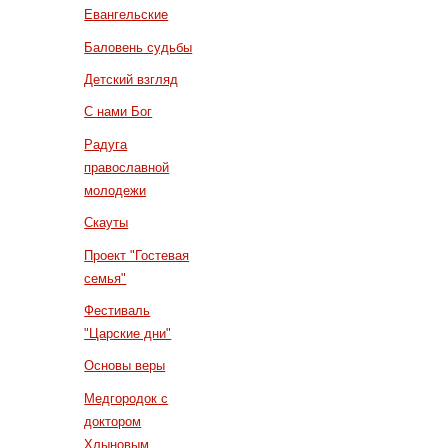
Евангельские
Баловень судьбы
Детский взгляд
С нами Бог
Радуга
православной
молодежи
Скауты
Проект "Гостевая
семья"
Фестиваль
"Царские дни"
Основы веры
Медгородок с
доктором
Хлыновым