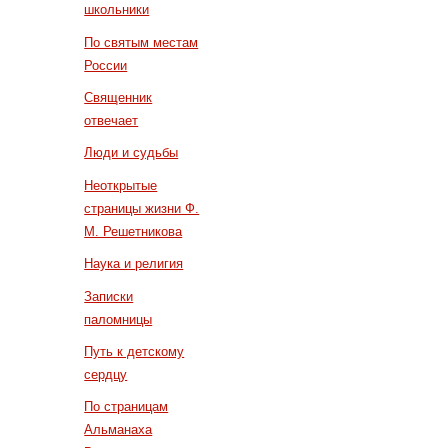
школьники
По святым местам
России
Священник
отвечает
Люди и судьбы
Неоткрытые
страницы жизни Ф.
М. Решетникова
Наука и религия
Записки
паломницы
Путь к детскому
сердцу
По страницам
Альманаха