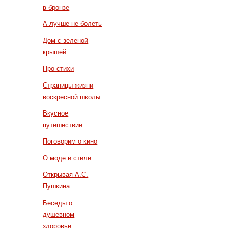
в бронзе
А лучше не болеть
Дом с зеленой
крышей
Про стихи
Страницы жизни
воскресной школы
Вкусное
путешествие
Поговорим о кино
О моде и стиле
Открывая А.С.
Пушкина
Беседы о
душевном
здоровье