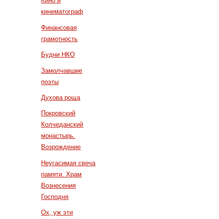
Кино и
кинематограф
Финансовая
грамотность
Будни НКО
Замолчавшие
поэты
Духова роща
Покровский
Колчеданский
монастырь.
Возрождение
Неугасимая свеча
памяти. Храм
Вознесения
Господня
Ох, уж эти