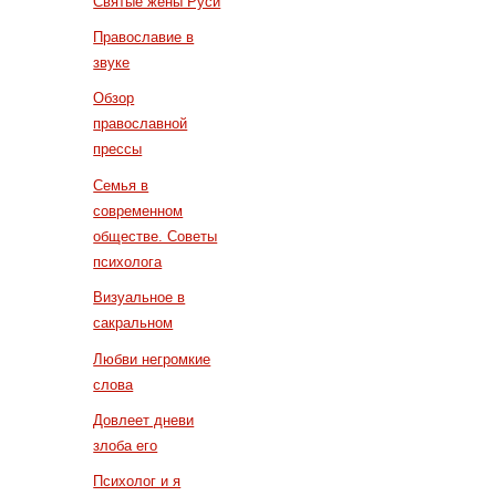
Святые жены Руси
Православие в
звуке
Обзор
православной
прессы
Семья в
современном
обществе. Советы
психолога
Визуальное в
сакральном
Любви негромкие
слова
Довлеет дневи
злоба его
Психолог и я