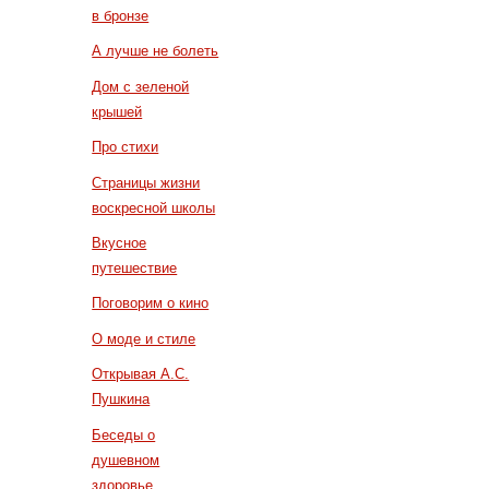
в бронзе
А лучше не болеть
Дом с зеленой
крышей
Про стихи
Страницы жизни
воскресной школы
Вкусное
путешествие
Поговорим о кино
О моде и стиле
Открывая А.С.
Пушкина
Беседы о
душевном
здоровье