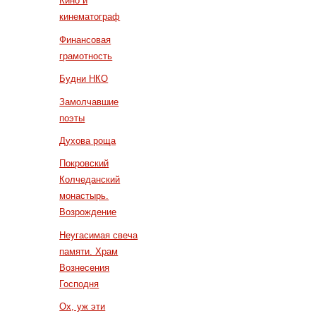
Кино и
кинематограф
Финансовая
грамотность
Будни НКО
Замолчавшие
поэты
Духова роща
Покровский
Колчеданский
монастырь.
Возрождение
Неугасимая свеча
памяти. Храм
Вознесения
Господня
Ох, уж эти