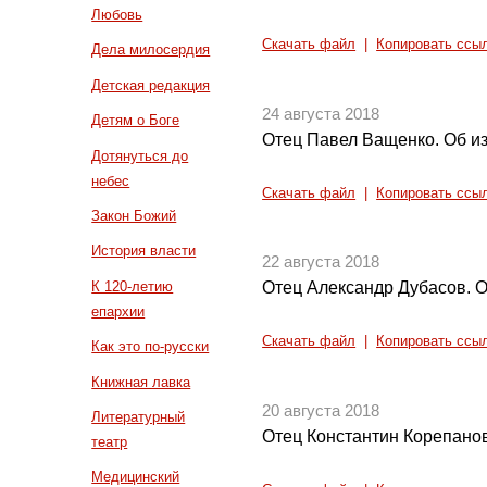
Любовь
Скачать файл
|
Копировать ссы
Дела милосердия
Детская редакция
24 августа 2018
Детям о Боге
Отец Павел Ващенко. Об и
Дотянуться до
небес
Скачать файл
|
Копировать ссы
Закон Божий
История власти
22 августа 2018
К 120-летию
Отец Александр Дубасов. 
епархии
Скачать файл
|
Копировать ссы
Как это по-русски
Книжная лавка
20 августа 2018
Литературный
Отец Константин Корепанов
театр
Медицинский