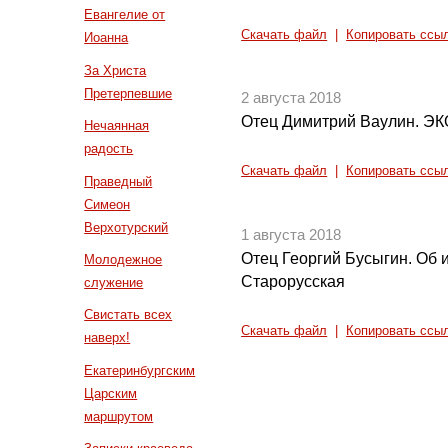
Евангелие от
Скачать файл
|
Копировать ссы
Иоанна
За Христа
Претерпевшие
2 августа 2018
Отец Димитрий Ваулин. ЭК
Нечаянная
радость
Скачать файл
|
Копировать ссы
Праведный
Симеон
Верхотурский
1 августа 2018
Отец Георгий Бусыгин. Об
Молодежное
Старорусская
служение
Свистать всех
Скачать файл
|
Копировать ссы
наверх!
Екатеринбургским
Царским
маршрутом