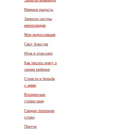
Записки краеведа
Мамина радость
Записки сестры
милосердия
Моя родословная
Свет Христов
Игра в классики
Как писать книгу о
своем ребенке
Страсти и борьба
с ними
Воскресные
странствия
Сердцу полезное
слово
Притчи