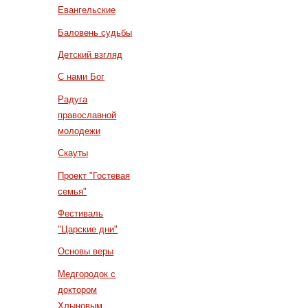
Евангельские
Баловень судьбы
Детский взгляд
С нами Бог
Радуга
православной
молодежи
Скауты
Проект "Гостевая
семья"
Фестиваль
"Царские дни"
Основы веры
Медгородок с
доктором
Хлыновым