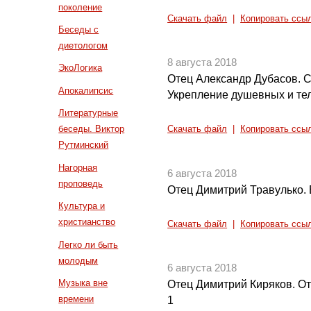
поколение
Скачать файл
|
Копировать ссы
Беседы с
диетологом
8 августа 2018
ЭкоЛогика
Отец Александр Дубасов. С
Апокалипсис
Укрепление душевных и тел
Литературные
беседы. Виктор
Скачать файл
|
Копировать ссы
Рутминский
Нагорная
6 августа 2018
проповедь
Отец Димитрий Травулько.
Культура и
христианство
Скачать файл
|
Копировать ссы
Легко ли быть
молодым
6 августа 2018
Музыка вне
Отец Димитрий Киряков. От
времени
1