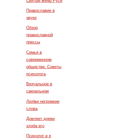
Святые жены Руси
Православие в
звуке
Обзор
православной
прессы
Семья в
современном
обществе. Советы
психолога
Визуальное в
сакральном
Любви негромкие
слова
Довлеет дневи
злоба его
Психолог и я