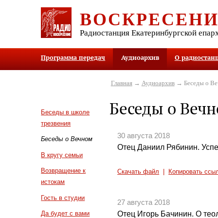
ВОСКРЕСЕН
Радиостанция Екатеринбургской епар
Программа передач
Аудиоархив
О радиостан
Главная
→
Аудиоархив
→ Беседы о В
Беседы о Веч
Беседы в школе
трезвения
30 августа 2018
Беседы о Вечном
Отец Даниил Рябинин. Успе
В кругу семьи
Возвращение к
Скачать файл
|
Копировать ссы
истокам
Гость в студии
27 августа 2018
Отец Игорь Бачинин. О тео
Да будет с вами