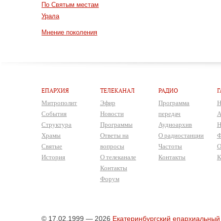
По Святым местам
Урала
Мнение поколения
ЕПАРХИЯ
ТЕЛЕКАНАЛ
РАДИО
Г
Митрополит
Эфир
Программа
Н
События
Новости
передач
А
Структура
Программы
Аудиоархив
Н
Храмы
Ответы на
О радиостанции
Ф
Святые
вопросы
Частоты
О
История
О телеканале
Контакты
К
Контакты
Форум
© 17.02.1999 — 2026
Екатеринбургский епархиальный