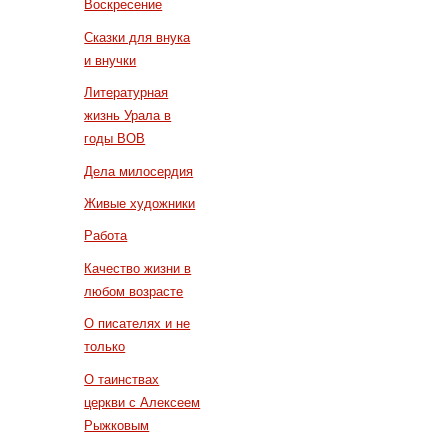
Воскресение
Сказки для внука
и внучки
Литературная
жизнь Урала в
годы ВОВ
Дела милосердия
Живые художники
Работа
Качество жизни в
любом возрасте
О писателях и не
только
О таинствах
церкви с Алексеем
Рыжковым