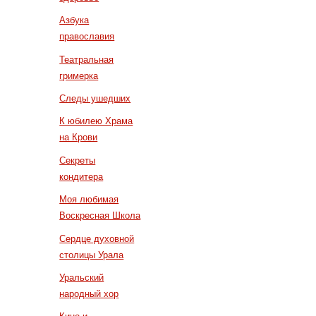
Азбука
православия
Театральная
гримерка
Следы ушедших
К юбилею Храма
на Крови
Секреты
кондитера
Моя любимая
Воскресная Школа
Сердце духовной
столицы Урала
Уральский
народный хор