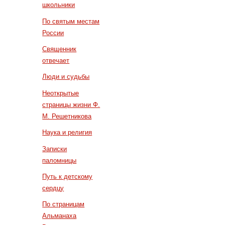
школьники
По святым местам
России
Священник
отвечает
Люди и судьбы
Неоткрытые
страницы жизни Ф.
М. Решетникова
Наука и религия
Записки
паломницы
Путь к детскому
сердцу
По страницам
Альманаха