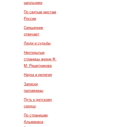
школьники
По святым местам
России
Священник
отвечает
Люди и судьбы
Неоткрытые
страницы жизни Ф.
М. Решетникова
Наука и религия
Записки
паломницы
Путь к детскому
сердцу
По страницам
Альманаха