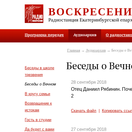
ВОСКРЕСЕН
Радиостанция Екатеринбургской епар
Программа передач
Аудиоархив
О радиостан
Главная
→
Аудиоархив
→ Беседы о В
Беседы о Веч
Беседы в школе
трезвения
28 сентября 2018
Беседы о Вечном
Отец Даниил Рябинин. Поче
В кругу семьи
2
Возвращение к
истокам
Скачать файл
|
Копировать ссы
Гость в студии
27 сентября 2018
Да будет с вами