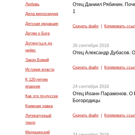
Отец Даниил Рябинин. Поче
Любовь
1
Дела милосердия
Детская редакция
Скачать файл
|
Копировать ссы
Детям о Боге
Дотянуться до
26 сентября 2018
небес
Отец Александр Дубасов. О 
Закон Божий
Скачать файл
|
Копировать ссы
История власти
К 120-летию
епархии
24 сентября 2018
Отец Иоанн Парамонов. О 
Как это по-русски
Богородицы
Книжная лавка
Литературный
Скачать файл
|
Копировать ссы
театр
Медицинский
24 сентября 2018