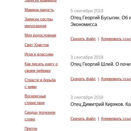
Записки краеведа
Мамина радость
5 сентября 2018
Отец Георгий Бусыгин. Об
Записки сестры
Экономисса
милосердия
Моя родословная
Скачать файл
|
Копировать ссы
Свет Христов
Игра в классики
3 сентября 2018
Как писать книгу о
Отец Георгий Шлей. О поч
своем ребенке
Скачать файл
|
Копировать ссы
Страсти и борьба
с ними
Воскресные
3 сентября 2018
странствия
Отец Димитрий Киряков. Ка
Сердцу полезное
Скачать файл
|
Копировать ссы
слово
Притчи