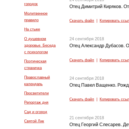
городок
Отец Димитрий Киряков. От
Молитвенное
правило
Скачать файл
|
Копировать ссы
На стыке
О душевном
24 сентября 2018
здоровье. Беседа
Отец Александр Дубасов. О 
с психологом
Скачать файл
|
Копировать ссы
Поэтическая
страничка
Православный
24 сентября 2018
календарь
Отец Павел Ващенко. Рожд
Просветители
Скачать файл
|
Копировать ссы
Репортаж дня
Сад и огород
21 сентября 2018
Святой Лик
Отец Георгий Слесарев. Де