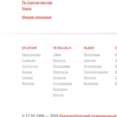
По Святым местам
Урала
Мнение поколения
ЕПАРХИЯ
ТЕЛЕКАНАЛ
РАДИО
Г
Митрополит
Эфир
Программа
Н
События
Новости
передач
А
Структура
Программы
Аудиоархив
Н
Храмы
Ответы на
О радиостанции
Ф
Святые
вопросы
Частоты
О
История
О телеканале
Контакты
К
Контакты
Форум
© 17.02.1999 — 2026
Екатеринбургский епархиальный