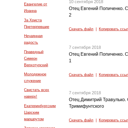
10 сентября 2018
Евангелие от
Отец Евгений Попиченко. С
Иоанна
2
За Христа
Претерпевшие
Скачать файл
|
Копировать ссы
Нечаянная
радость
7 сентября 2018
Праведный
Отец Евгений Попиченко. С
Симеон
1
Верхотурский
Молодежное
Скачать файл
|
Копировать ссы
служение
Свистать всех
7 сентября 2018
наверх!
Отец Димитрий Травулько.
Екатеринбургским
Тримифунтского
Царским
маршрутом
Скачать файл
|
Копировать ссы