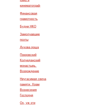
Кино и
кинематограф
Финансовая
грамотность
Будни НКО
Замолчавшие
поэты
Духова роща
Покровский
Колчеданский
монастырь.
Возрождение
Неугасимая свеча
памяти. Храм
Вознесения
Господня
Ох, уж эти