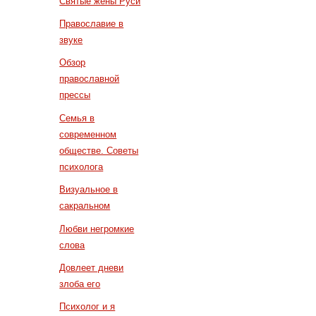
Святые жены Руси
Православие в
звуке
Обзор
православной
прессы
Семья в
современном
обществе. Советы
психолога
Визуальное в
сакральном
Любви негромкие
слова
Довлеет дневи
злоба его
Психолог и я