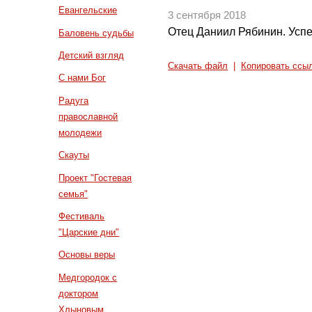
Евангельские
3 сентября 2018
Отец Даниил Рябинин. Успе
Баловень судьбы
Детский взгляд
Скачать файл
|
Копировать ссы
С нами Бог
Радуга
православной
молодежи
Скауты
Проект "Гостевая
семья"
Фестиваль
"Царские дни"
Основы веры
Медгородок с
доктором
Хлыновым