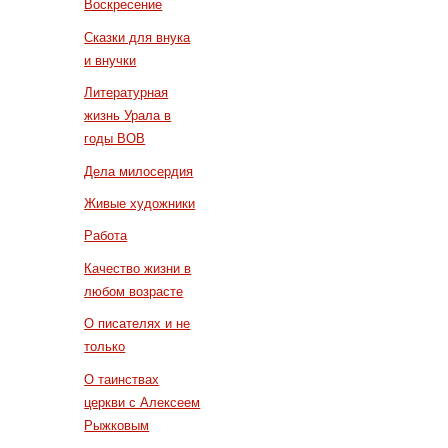
Воскресение
Сказки для внука
и внучки
Литературная
жизнь Урала в
годы ВОВ
Дела милосердия
Живые художники
Работа
Качество жизни в
любом возрасте
О писателях и не
только
О таинствах
церкви с Алексеем
Рыжковым