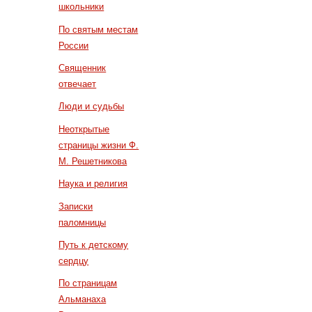
школьники
По святым местам
России
Священник
отвечает
Люди и судьбы
Неоткрытые
страницы жизни Ф.
М. Решетникова
Наука и религия
Записки
паломницы
Путь к детскому
сердцу
По страницам
Альманаха