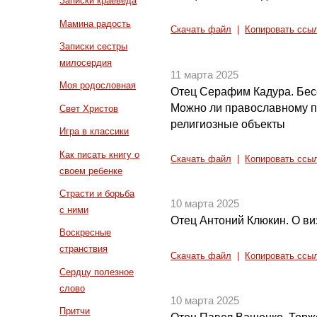
Записки краеведа
Мамина радость
Скачать файл
|
Копировать ссы
Записки сестры
милосердия
11 марта 2025
Моя родословная
Отец Серафим Кадура. Бесе
Можно ли православному п
Свет Христов
религиозные объекты
Игра в классики
Как писать книгу о
Скачать файл
|
Копировать ссы
своем ребенке
Страсти и борьба
10 марта 2025
с ними
Отец Антоний Клюкин. О ви
Воскресные
странствия
Скачать файл
|
Копировать ссы
Сердцу полезное
слово
10 марта 2025
Притчи