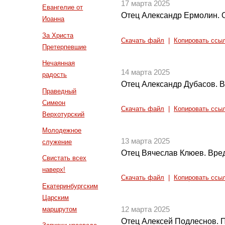
17 марта 2025
Евангелие от
Отец Александр Ермолин. 
Иоанна
За Христа
Скачать файл
|
Копировать ссы
Претерпевшие
Нечаянная
14 марта 2025
радость
Отец Александр Дубасов. В
Праведный
Симеон
Скачать файл
|
Копировать ссы
Верхотурский
Молодежное
13 марта 2025
служение
Отец Вячеслав Клюев. Вре
Свистать всех
наверх!
Скачать файл
|
Копировать ссы
Екатеринбургским
Царским
маршрутом
12 марта 2025
Отец Алексей Подлеснов. 