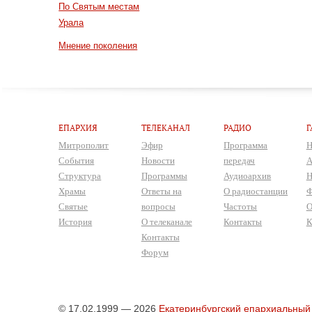
По Святым местам
Урала
Мнение поколения
ЕПАРХИЯ
ТЕЛЕКАНАЛ
РАДИО
Г
Митрополит
Эфир
Программа
Н
События
Новости
передач
А
Структура
Программы
Аудиоархив
Н
Храмы
Ответы на
О радиостанции
Ф
Святые
вопросы
Частоты
О
История
О телеканале
Контакты
К
Контакты
Форум
© 17.02.1999 — 2026
Екатеринбургский епархиальный