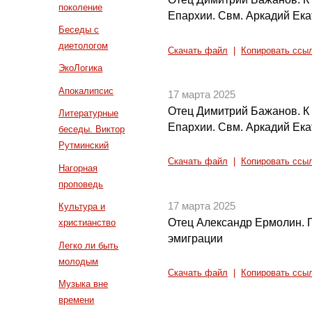
поколение
Епархии. Свм. Аркадий Ека
Беседы с
диетологом
Скачать файл
|
Копировать ссы
ЭкоЛогика
Апокалипсис
17 марта 2025
Отец Димитрий Бажанов. К
Литературные
Епархии. Свм. Аркадий Ека
беседы. Виктор
Рутминский
Скачать файл
|
Копировать ссы
Нагорная
проповедь
17 марта 2025
Культура и
Отец Александр Ермолин. 
христианство
эмиграции
Легко ли быть
молодым
Скачать файл
|
Копировать ссы
Музыка вне
времени