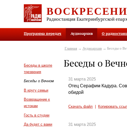
ВОСКРЕСЕН
Радиостанция Екатеринбургской епар
Программа передач
Аудиоархив
О радиостан
Главная
→
Аудиоархив
→ Беседы о В
Беседы о Веч
Беседы в школе
трезвения
31 марта 2025
Беседы о Вечном
Отец Серафим Кадура. Сове
В кругу семьи
обидой
Возвращение к
истокам
Скачать файл
|
Копировать ссы
Гость в студии
31 марта 2025
Да будет с вами