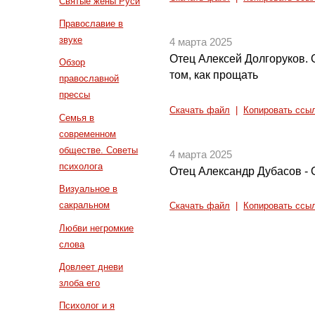
Святые жены Руси
Православие в
звуке
4 марта 2025
Отец Алексей Долгоруков. 
Обзор
том, как прощать
православной
прессы
Скачать файл
|
Копировать ссы
Семья в
современном
обществе. Советы
4 марта 2025
психолога
Отец Александр Дубасов - 
Визуальное в
сакральном
Скачать файл
|
Копировать ссы
Любви негромкие
слова
Довлеет дневи
злоба его
Психолог и я