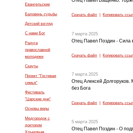
Отец Павел Ващенко. Торж
Евангельские
Баловень судьбы
Скачать файл
|
Копировать ссы
Детский взгляд
С нами Бог
7 марта 2025
Отец Павел Поздин - Сила 
Радуга
православной
Скачать файл
|
Копировать ссы
молодежи
Скауты
7 марта 2025
Проект "Гостевая
Отец Алексей Долгоруков.
семья"
без Бога
Фестиваль
"Царские дни"
Скачать файл
|
Копировать ссы
Основы веры
Медгородок с
5 марта 2025
доктором
Отец Павел Поздин - О подг
Хлыновым