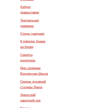
Азбука
православия
Театральная
гримерка
Следы ушедших
К юбилею Храма
на Крови
Секреты
кондитера
Моя любимая
Воскресная Школа
Сердце духовной
столицы Урала
Уральский
народный хор