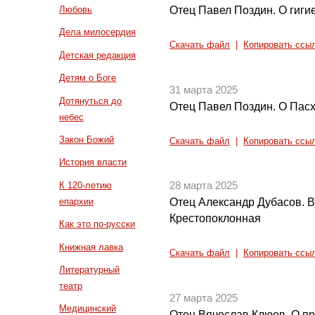
Отец Павел Поздин. О гигие
Любовь
Дела милосердия
Скачать файл
|
Копировать ссы
Детская редакция
Детям о Боге
31 марта 2025
Дотянуться до
Отец Павел Поздин. О Пас
небес
Закон Божий
Скачать файл
|
Копировать ссы
История власти
К 120-летию
28 марта 2025
епархии
Отец Александр Дубасов. В
Крестопоклонная
Как это по-русски
Книжная лавка
Скачать файл
|
Копировать ссы
Литературный
театр
27 марта 2025
Медицинский
Отец Вячеслав Клюев. О п