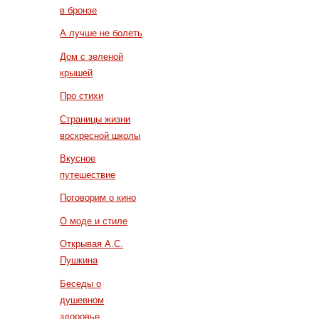
в бронзе
А лучше не болеть
Дом с зеленой
крышей
Про стихи
Страницы жизни
воскресной школы
Вкусное
путешествие
Поговорим о кино
О моде и стиле
Открывая А.С.
Пушкина
Беседы о
душевном
здоровье