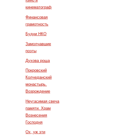
Кино и
кинематограф
Финансовая
грамотность
Будни НКО
Замолчавшие
поэты
Духова роща
Покровский
Колчеданский
монастырь.
Возрождение
Неугасимая свеча
памяти. Храм
Вознесения
Господня
Ох, уж эти