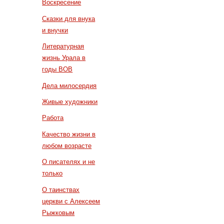
Воскресение
Сказки для внука
и внучки
Литературная
жизнь Урала в
годы ВОВ
Дела милосердия
Живые художники
Работа
Качество жизни в
любом возрасте
О писателях и не
только
О таинствах
церкви с Алексеем
Рыжковым