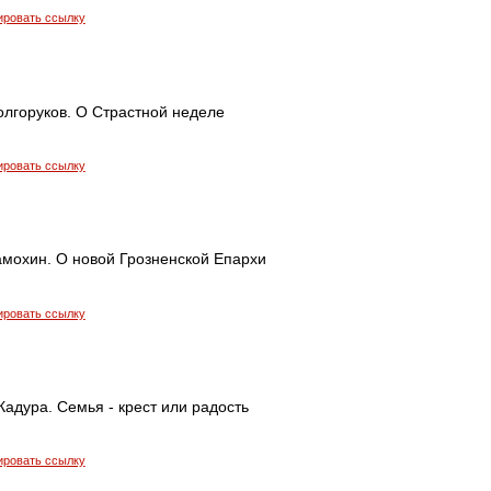
ировать ссылку
олгоруков. О Страстной неделе
ировать ссылку
мохин. О новой Грозненской Епархи
ировать ссылку
адура. Семья - крест или радость
ировать ссылку