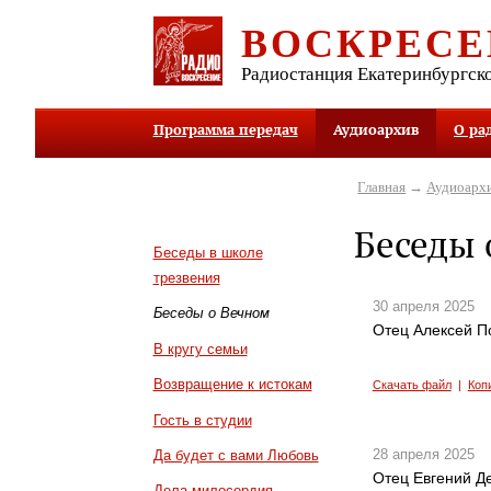
ВОСКРЕСЕ
Радиостанция Екатеринбургск
Программа передач
Аудиоархив
О ра
Главная
→
Аудиоарх
Беседы 
Беседы в школе
трезвения
30 апреля 2025
Беседы о Вечном
Отец Алексей По
В кругу семьи
Возвращение к истокам
Скачать файл
|
Коп
Гость в студии
28 апреля 2025
Да будет с вами Любовь
Отец Евгений Де
Дела милосердия