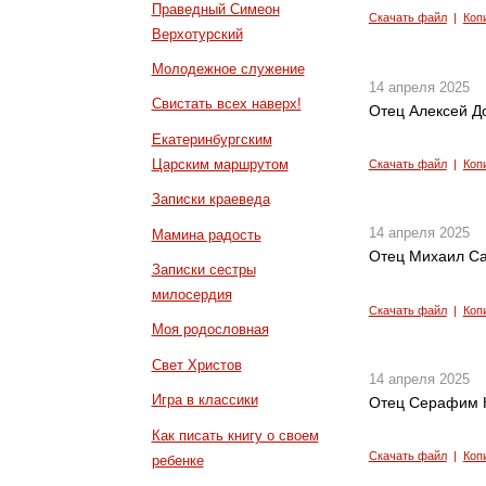
Праведный Симеон
Скачать файл
|
Коп
Верхотурский
Молодежное служение
14 апреля 2025
Свистать всех наверх!
Отец Алексей Д
Екатеринбургским
Царским маршрутом
Скачать файл
|
Коп
Записки краеведа
14 апреля 2025
Мамина радость
Отец Михаил Са
Записки сестры
милосердия
Скачать файл
|
Коп
Моя родословная
Свет Христов
14 апреля 2025
Игра в классики
Отец Серафим К
Как писать книгу о своем
Скачать файл
|
Коп
ребенке