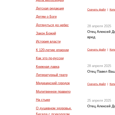
Детская редакция
Скачать файл
|
Коп
Детям о Боге
Дотянуться до небес
28 апреля 2025
Отец Алексей Д
Закон Божий
вред
История власти
К 120-летию епархии
Скачать файл
|
Коп
Как это по-русски
28 апреля 2025
Книжная лавка
Отец Павел Ващ
Литературный театр
Медицинский городок
Скачать файл
|
Коп
Молитвенное правило
На стыке
25 апреля 2025
Отец Алексей До
О душевном здоровье.
Беседа с психологом