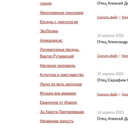
Отец Алексей До
городе
Непотерянное поколение
Скачать файл
|
Коп
Беседы с диетологом
ЭкоЛогика
16 апреля 2025
Апокалипсис
Отец Александр
Литературные беседы.
Скачать файл
|
Коп
Виктор Рутминский
Нагорная проповедь
15 апреля 2025
Культура и христианство
Отец Серафим К
Легко ли быть молодым
Музыка вне времени
Скачать файл
|
Коп
Евангелие от Иоанна
За Христа Претерпевшие
14 апреля 2025
Отец Алексей Д
Нечаянная радость