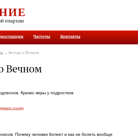
НИЕ
ой епархии
диостанции
Частоты
Контакты
ив
→ Беседы о Вечном
о Вечном
длеснов. Кризис веры у подростков
ировать ссылку
нисов. Почему человек болеет и как не болеть вообще