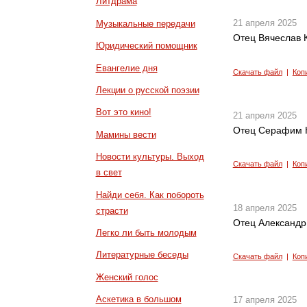
Литдрама
21 апреля 2025
Музыкальные передачи
Отец Вячеслав 
Юридический помощник
Евангелие дня
Скачать файл
|
Коп
Лекции о русской поэзии
Вот это кино!
21 апреля 2025
Отец Серафим К
Мамины вести
Новости культуры. Выход
Скачать файл
|
Коп
в свет
Найди себя. Как побороть
18 апреля 2025
страсти
Отец Александр
Легко ли быть молодым
Литературные беседы
Скачать файл
|
Коп
Женский голос
Аскетика в большом
17 апреля 2025