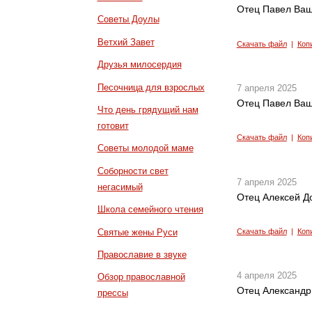
Отец Павел Ващ
Советы Доулы
Ветхий Завет
Скачать файл
|
Коп
Друзья милосердия
Песочница для взрослых
7 апреля 2025
Отец Павел Ващ
Что день грядущий нам
готовит
Скачать файл
|
Коп
Советы молодой маме
Соборности свет
7 апреля 2025
негасимый
Отец Алексей Д
Школа семейного чтения
Святые жены Руси
Скачать файл
|
Коп
Православие в звуке
4 апреля 2025
Обзор православной
Отец Александр 
прессы