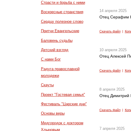
Страсти и борьба с ними
14 апреля 2025
Воскресные странствия
Отец Серафим К
Сердцу полезное слово
Притчи Евангельские
Скачать файл
|
Коп
Баловень судьбы
Детский взгляд
10 апреля 2025
Отец Алексей П
С нами Бог
Радуга православной
Скачать файл
|
Коп
молодежи
Скауты
8 апреля 2025
Проект "Гостевая семья"
Отец Димитрий 
Фестиваль "Царские дни"
Скачать файл
|
Коп
Основы веры
Медгородок с доктором
7 апреля 2025
Хлыновым