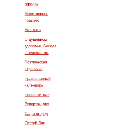
городок
Молитвенное
правило
На стыке
О душевном
здоровье. Беседа
с психологом
Поэтическая
страничка
Православный
календарь
Просветители
Репортаж дня
Сад и огород
Святой Лик