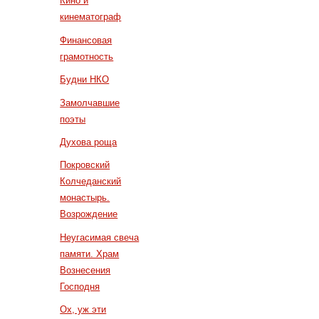
Кино и
кинематограф
Финансовая
грамотность
Будни НКО
Замолчавшие
поэты
Духова роща
Покровский
Колчеданский
монастырь.
Возрождение
Неугасимая свеча
памяти. Храм
Вознесения
Господня
Ох, уж эти