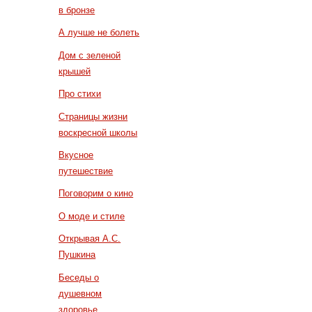
в бронзе
А лучше не болеть
Дом с зеленой
крышей
Про стихи
Страницы жизни
воскресной школы
Вкусное
путешествие
Поговорим о кино
О моде и стиле
Открывая А.С.
Пушкина
Беседы о
душевном
здоровье