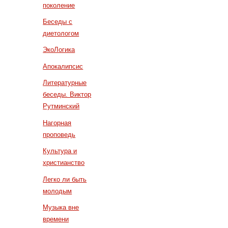
поколение
Беседы с
диетологом
ЭкоЛогика
Апокалипсис
Литературные
беседы. Виктор
Рутминский
Нагорная
проповедь
Культура и
христианство
Легко ли быть
молодым
Музыка вне
времени