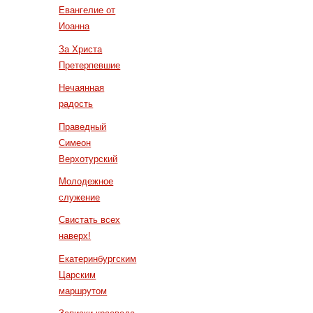
Евангелие от
Иоанна
За Христа
Претерпевшие
Нечаянная
радость
Праведный
Симеон
Верхотурский
Молодежное
служение
Свистать всех
наверх!
Екатеринбургским
Царским
маршрутом