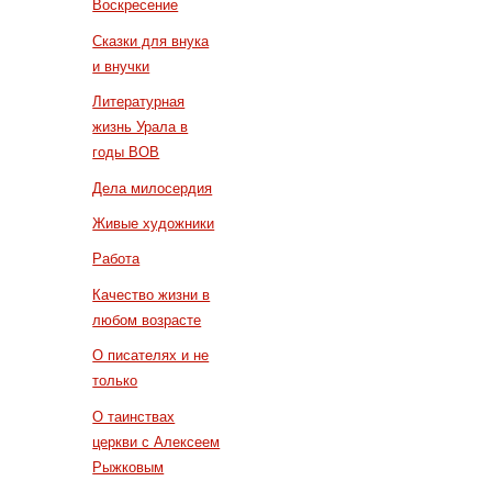
Воскресение
Сказки для внука
и внучки
Литературная
жизнь Урала в
годы ВОВ
Дела милосердия
Живые художники
Работа
Качество жизни в
любом возрасте
О писателях и не
только
О таинствах
церкви с Алексеем
Рыжковым