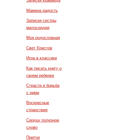
Записки краеведа
Мамина радость
Записки сестры
милосердия
Моя родословная
Свет Христов
Игра в классики
Как писать книгу о
своем ребенке
Страсти и борьба
с ними
Воскресные
странствия
Сердцу полезное
слово
Притчи