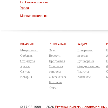
По Святым местам
Урала
Мнение поколения
ЕПАРХИЯ
ТЕЛЕКАНАЛ
РАДИО
Г
Митрополит
Эфир
Программа
Н
События
Новости
передач
А
Структура
Программы
Аудиоархив
Н
Храмы
Ответы на
О радиостанции
Ф
Святые
вопросы
Частоты
О
История
О телеканале
Контакты
К
Контакты
Форум
© 17.02.1999 — 2026
Екатеринбургский епархиальный