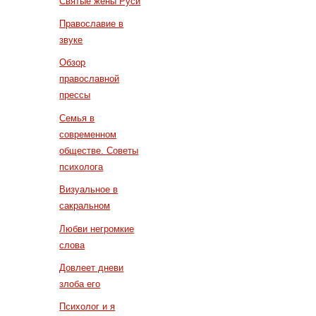
Святые жены Руси
Православие в
звуке
Обзор
православной
прессы
Семья в
современном
обществе. Советы
психолога
Визуальное в
сакральном
Любви негромкие
слова
Довлеет дневи
злоба его
Психолог и я