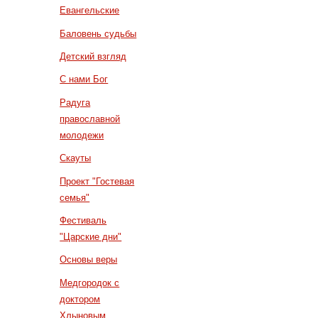
Евангельские
Баловень судьбы
Детский взгляд
С нами Бог
Радуга
православной
молодежи
Скауты
Проект "Гостевая
семья"
Фестиваль
"Царские дни"
Основы веры
Медгородок с
доктором
Хлыновым