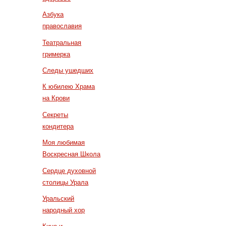
Азбука
православия
Театральная
гримерка
Следы ушедших
К юбилею Храма
на Крови
Секреты
кондитера
Моя любимая
Воскресная Школа
Сердце духовной
столицы Урала
Уральский
народный хор