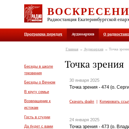
ВОСКРЕСЕН
Радиостанция Екатеринбургской епар
Программа передач
Аудиоархив
О радиостан
Главная
→
Аудиоархив
→ Точка зрени
Точка зрения
Беседы в школе
трезвения
30 января 2025
Беседы о Вечном
Точка зрения - 474 (о. Сер
В кругу семьи
Возвращение к
Скачать файл
|
Копировать ссы
истокам
Гость в студии
24 января 2025
Точка зрения - 473 (о. Вла
Да будет с вами