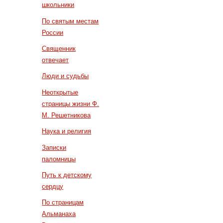
школьники
По святым местам
России
Священник
отвечает
Люди и судьбы
Неоткрытые
страницы жизни Ф.
М. Решетникова
Наука и религия
Записки
паломницы
Путь к детскому
сердцу
По страницам
Альманаха