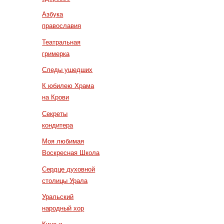
Азбука
православия
Театральная
гримерка
Следы ушедших
К юбилею Храма
на Крови
Секреты
кондитера
Моя любимая
Воскресная Школа
Сердце духовной
столицы Урала
Уральский
народный хор