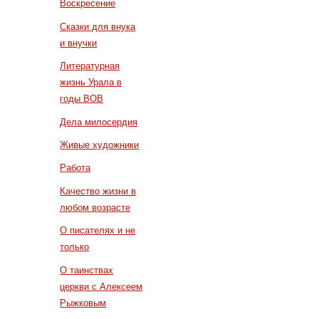
Воскресение
Сказки для внука
и внучки
Литературная
жизнь Урала в
годы ВОВ
Дела милосердия
Живые художники
Работа
Качество жизни в
любом возрасте
О писателях и не
только
О таинствах
церкви с Алексеем
Рыжковым