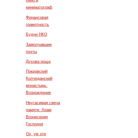
Кино и
кинематограф
Финансовая
грамотность
Будни НКО
Замолчавшие
поэты
Духова роща
Покровский
Колчеданский
монастырь.
Возрождение
Неугасимая свеча
памяти. Храм
Вознесения
Господня
Ох, уж эти