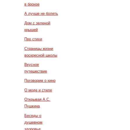
в бронзе
А лучше не болеть
Дом с зеленой
крышей
Про стихи
Страницы жизни
воскресной школы
Вкусное
путешествие
Поговорим о кино
О моде и стиле
Открывая А.С.
Пушкина
Беседы о
душевном
здоровье