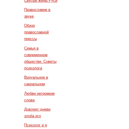
Святые жены Руси
Православие в
звуке
Обзор
православной
прессы
Семья в
современном
обществе. Советы
психолога
Визуальное в
сакральном
Любви негромкие
слова
Довлеет дневи
злоба его
Психолог и я