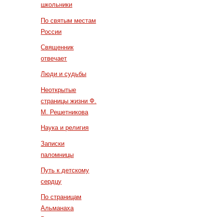
школьники
По святым местам
России
Священник
отвечает
Люди и судьбы
Неоткрытые
страницы жизни Ф.
М. Решетникова
Наука и религия
Записки
паломницы
Путь к детскому
сердцу
По страницам
Альманаха