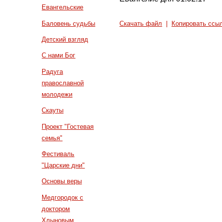
Евангельские
Баловень судьбы
Скачать файл
|
Копировать ссы
Детский взгляд
С нами Бог
Радуга
православной
молодежи
Скауты
Проект "Гостевая
семья"
Фестиваль
"Царские дни"
Основы веры
Медгородок с
доктором
Хлыновым