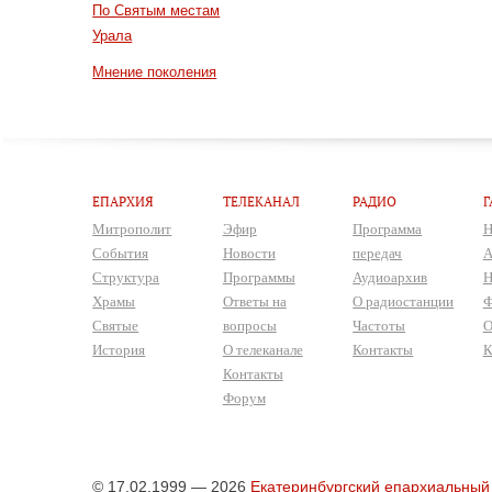
По Святым местам
Урала
Мнение поколения
ЕПАРХИЯ
ТЕЛЕКАНАЛ
РАДИО
Г
Митрополит
Эфир
Программа
Н
События
Новости
передач
А
Структура
Программы
Аудиоархив
Н
Храмы
Ответы на
О радиостанции
Ф
Святые
вопросы
Частоты
О
История
О телеканале
Контакты
К
Контакты
Форум
© 17.02.1999 — 2026
Екатеринбургский епархиальный