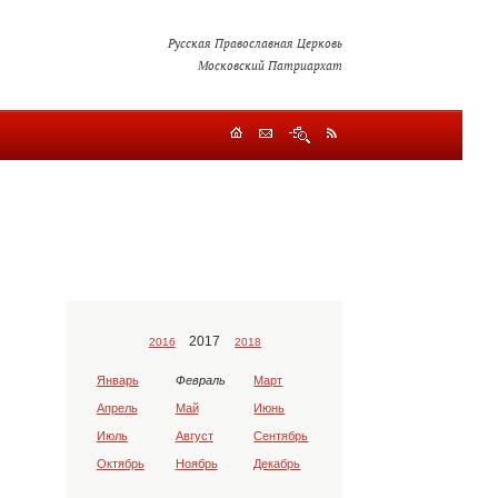
Русская Православная Церковь
Московский Патриархат
2017
2016
2018
Январь
Февраль
Март
Апрель
Май
Июнь
Июль
Август
Сентябрь
Октябрь
Ноябрь
Декабрь