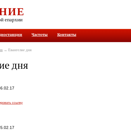
НИЕ
ой епархии
диостанции
Частоты
Контакты
ив
→ Евангелие дня
ие дня
6.02.17
ировать ссылку
5.02.17