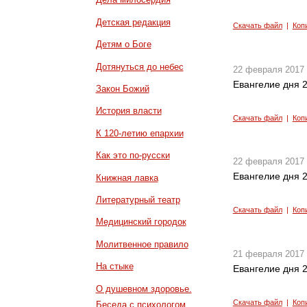
Детская редакция
Скачать файл
|
Коп
Детям о Боге
Дотянуться до небес
22 февраля 2017
Евангелие дня 2
Закон Божий
История власти
Скачать файл
|
Коп
К 120-летию епархии
Как это по-русски
22 февраля 2017
Евангелие дня 2
Книжная лавка
Литературный театр
Скачать файл
|
Коп
Медицинский городок
Молитвенное правило
21 февраля 2017
На стыке
Евангелие дня 2
О душевном здоровье.
Скачать файл
|
Коп
Беседа с психологом