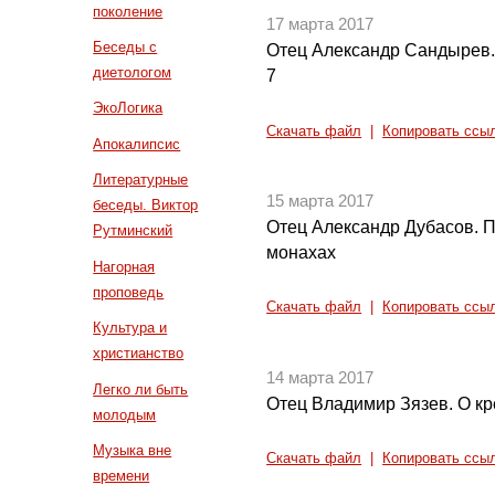
поколение
17 марта 2017
Беседы с
Отец Александр Сандырев. 
диетологом
7
ЭкоЛогика
Скачать файл
|
Копировать ссы
Апокалипсис
Литературные
15 марта 2017
беседы. Виктор
Отец Александр Дубасов. 
Рутминский
монахах
Нагорная
проповедь
Скачать файл
|
Копировать ссы
Культура и
христианство
14 марта 2017
Легко ли быть
Отец Владимир Зязев. О кр
молодым
Музыка вне
Скачать файл
|
Копировать ссы
времени