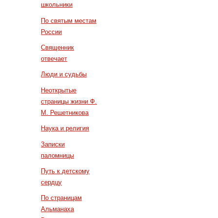
школьники
По святым местам
России
Священник
отвечает
Люди и судьбы
Неоткрытые
страницы жизни Ф.
М. Решетникова
Наука и религия
Записки
паломницы
Путь к детскому
сердцу
По страницам
Альманаха