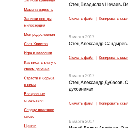
Записки краеведа
Отец Владислав Нечаев. Ве
Мамина радость
Записки сестры
Скачать файл
|
Копировать ссы
милосердия
Моя родословная
9 марта 2017
Отец Александр Сандырев.О
Свет Христов
Игра в классики
Скачать файл
|
Копировать ссы
Как писать книгу о
своем ребенке
9 марта 2017
Страсти и борьба
Отец Александр Дубасов. 
с ними
духовниках
Воскресные
странствия
Скачать файл
|
Копировать ссы
Сердцу полезное
слово
6 марта 2017
Притчи