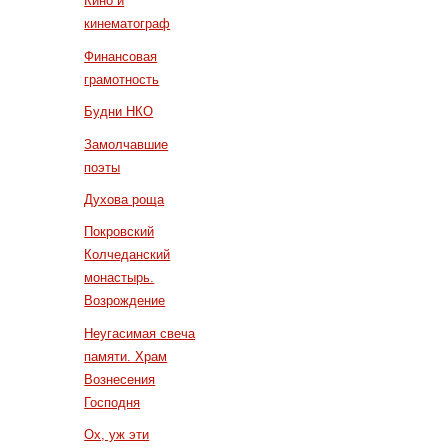
Кино и
кинематограф
Финансовая
грамотность
Будни НКО
Замолчавшие
поэты
Духова роща
Покровский
Колчеданский
монастырь.
Возрождение
Неугасимая свеча
памяти. Храм
Вознесения
Господня
Ох, уж эти