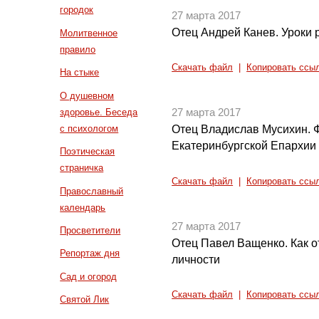
городок
27 марта 2017
Отец Андрей Канев. Уроки 
Молитвенное
правило
Скачать файл
|
Копировать ссы
На стыке
О душевном
здоровье. Беседа
27 марта 2017
с психологом
Отец Владислав Мусихин. Ф
Екатеринбургской Епархии 
Поэтическая
страничка
Скачать файл
|
Копировать ссы
Православный
календарь
27 марта 2017
Просветители
Отец Павел Ващенко. Как от
Репортаж дня
личности
Сад и огород
Скачать файл
|
Копировать ссы
Святой Лик