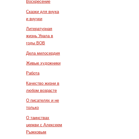
Воскресение
Сказки для внука
и внучки
Литературная
жизнь Урала в
годы ВОВ
Дела милосердия
Живые художники
Работа
Качество жизни в
любом возрасте
О писателях и не
только
О таинствах
церкви с Алексеем
Рыжковым