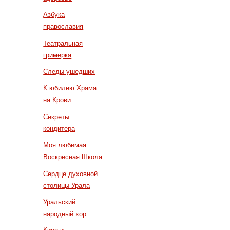
Азбука
православия
Театральная
гримерка
Следы ушедших
К юбилею Храма
на Крови
Секреты
кондитера
Моя любимая
Воскресная Школа
Сердце духовной
столицы Урала
Уральский
народный хор