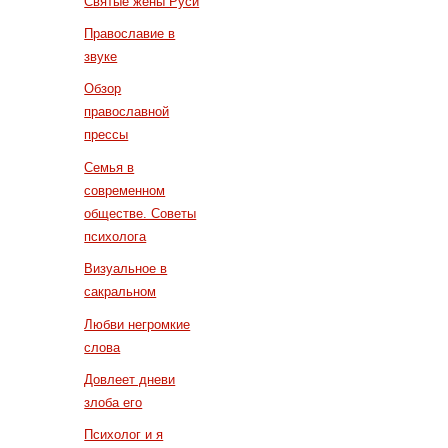
Святые жены Руси
Православие в
звуке
Обзор
православной
прессы
Семья в
современном
обществе. Советы
психолога
Визуальное в
сакральном
Любви негромкие
слова
Довлеет дневи
злоба его
Психолог и я