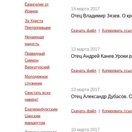
Евангелие от
14 марта 2017
Иоанна
Отец Владимир Зязев. О кр
За Христа
Претерпевшие
Скачать файл
|
Копировать ссы
Нечаянная
радость
13 марта 2017
Праведный
Отец Андрей Канев.Уроки р
Симеон
Верхотурский
Скачать файл
|
Копировать ссы
Молодежное
служение
13 марта 2017
Свистать всех
Отец Александр Дубасов. 
наверх!
Екатеринбургским
Скачать файл
|
Копировать ссы
Царским
маршрутом
10 марта 2017