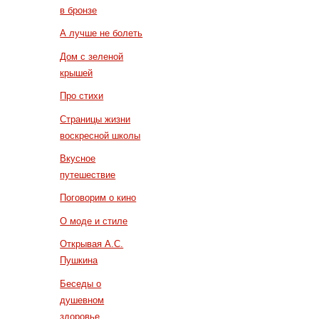
в бронзе
А лучше не болеть
Дом с зеленой
крышей
Про стихи
Страницы жизни
воскресной школы
Вкусное
путешествие
Поговорим о кино
О моде и стиле
Открывая А.С.
Пушкина
Беседы о
душевном
здоровье