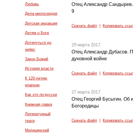
Отец Александр Сандырев. 
Любовь
9
Дела милосердия
Детская редакция
Скачать файл
|
Копировать ссы
Детям о Боге
Дотянуться до
29 марта 2017
небес
Отец Александр Дубасов. 
духовной войне
Закон Божий
История власти
Скачать файл
|
Копировать ссы
К 120-летию
епархии
27 марта 2017
Как это по-русски
Отец Георгий Бусыгин. Об 
Книжная лавка
Богородицы
Литературный
театр
Скачать файл
|
Копировать ссы
Медицинский