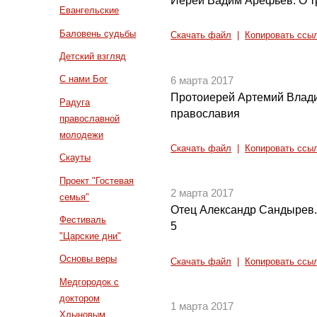
Иерей Вадим Арефьев. О т
Евангельские
Баловень судьбы
Скачать файл
|
Копировать ссы
Детский взгляд
С нами Бог
6 марта 2017
Протоиерей Артемий Влад
Радуга
православия
православной
молодежи
Скачать файл
|
Копировать ссы
Скауты
Проект "Гостевая
2 марта 2017
семья"
Отец Александр Сандырев. 
Фестиваль
5
"Царские дни"
Основы веры
Скачать файл
|
Копировать ссы
Медгородок с
доктором
1 марта 2017
Хлыновым