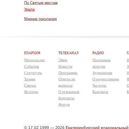
По Святым местам
Урала
Мнение поколения
ЕПАРХИЯ
ТЕЛЕКАНАЛ
РАДИО
Г
Митрополит
Эфир
Программа
Н
События
Новости
передач
А
Структура
Программы
Аудиоархив
Н
Храмы
Ответы на
О радиостанции
Ф
Святые
вопросы
Частоты
О
История
О телеканале
Контакты
К
Контакты
Форум
© 17.02.1999 — 2026
Екатеринбургский епархиальный