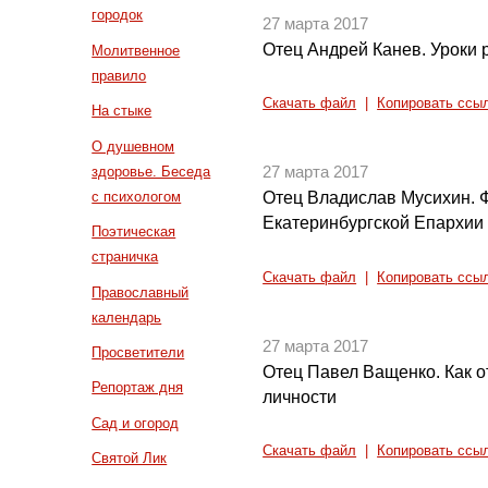
городок
27 марта 2017
Отец Андрей Канев. Уроки 
Молитвенное
правило
Скачать файл
|
Копировать ссы
На стыке
О душевном
здоровье. Беседа
27 марта 2017
с психологом
Отец Владислав Мусихин. Ф
Екатеринбургской Епархии 
Поэтическая
страничка
Скачать файл
|
Копировать ссы
Православный
календарь
27 марта 2017
Просветители
Отец Павел Ващенко. Как от
Репортаж дня
личности
Сад и огород
Скачать файл
|
Копировать ссы
Святой Лик