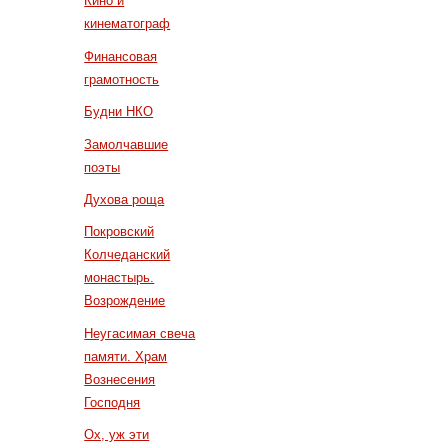
Кино и
кинематограф
Финансовая
грамотность
Будни НКО
Замолчавшие
поэты
Духова роща
Покровский
Колчеданский
монастырь.
Возрождение
Неугасимая свеча
памяти. Храм
Вознесения
Господня
Ох, уж эти