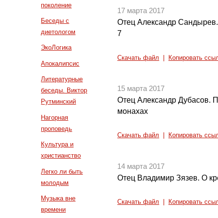
поколение
17 марта 2017
Беседы с
Отец Александр Сандырев. 
диетологом
7
ЭкоЛогика
Скачать файл
|
Копировать ссы
Апокалипсис
Литературные
15 марта 2017
беседы. Виктор
Отец Александр Дубасов. 
Рутминский
монахах
Нагорная
проповедь
Скачать файл
|
Копировать ссы
Культура и
христианство
14 марта 2017
Легко ли быть
Отец Владимир Зязев. О кр
молодым
Музыка вне
Скачать файл
|
Копировать ссы
времени