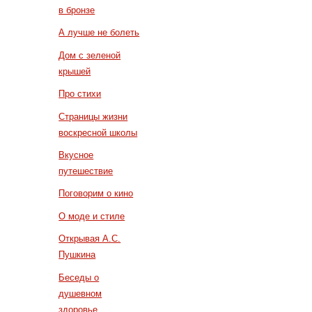
в бронзе
А лучше не болеть
Дом с зеленой
крышей
Про стихи
Страницы жизни
воскресной школы
Вкусное
путешествие
Поговорим о кино
О моде и стиле
Открывая А.С.
Пушкина
Беседы о
душевном
здоровье