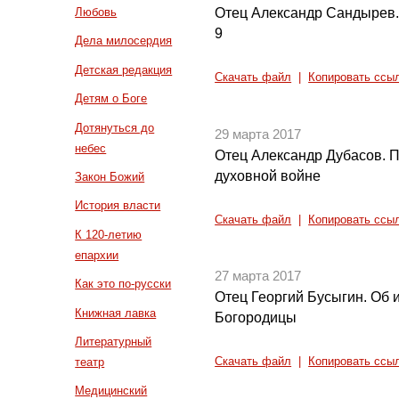
Отец Александр Сандырев. 
Любовь
9
Дела милосердия
Детская редакция
Скачать файл
|
Копировать ссы
Детям о Боге
Дотянуться до
29 марта 2017
небес
Отец Александр Дубасов. 
духовной войне
Закон Божий
История власти
Скачать файл
|
Копировать ссы
К 120-летию
епархии
27 марта 2017
Как это по-русски
Отец Георгий Бусыгин. Об 
Книжная лавка
Богородицы
Литературный
театр
Скачать файл
|
Копировать ссы
Медицинский