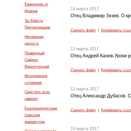
Евангелие от
14 марта 2017
Иоанна
Отец Владимир Зязев. О кр
За Христа
Претерпевшие
Скачать файл
|
Копировать ссы
Нечаянная
радость
13 марта 2017
Праведный
Отец Андрей Канев.Уроки р
Симеон
Верхотурский
Скачать файл
|
Копировать ссы
Молодежное
служение
13 марта 2017
Свистать всех
Отец Александр Дубасов. 
наверх!
Екатеринбургским
Скачать файл
|
Копировать ссы
Царским
маршрутом
10 марта 2017