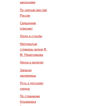
школьники
По святым местам
России
Священник
отвечает
Люди и судьбы
Неоткрытые
страницы жизни Ф.
М. Решетникова
Наука и религия
Записки
паломницы
Путь к детскому
сердцу
По страницам
Альманаха