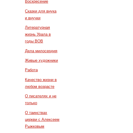
Воскресение
Сказки для внука
и внучки
Литературная
жизнь Урала в
годы ВОВ
Дела милосердия
Живые художники
Работа
Качество жизни в
любом возрасте
О писателях и не
только
О таинствах
церкви с Алексеем
Рыжковым