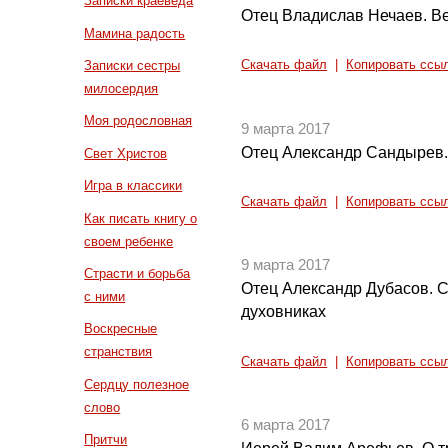
Записки краеведа
Отец Владислав Нечаев. Ве
Мамина радость
Записки сестры
Скачать файл
|
Копировать ссы
милосердия
Моя родословная
9 марта 2017
Отец Александр Сандырев.О
Свет Христов
Игра в классики
Скачать файл
|
Копировать ссы
Как писать книгу о
своем ребенке
9 марта 2017
Страсти и борьба
Отец Александр Дубасов. 
с ними
духовниках
Воскресные
странствия
Скачать файл
|
Копировать ссы
Сердцу полезное
слово
6 марта 2017
Притчи