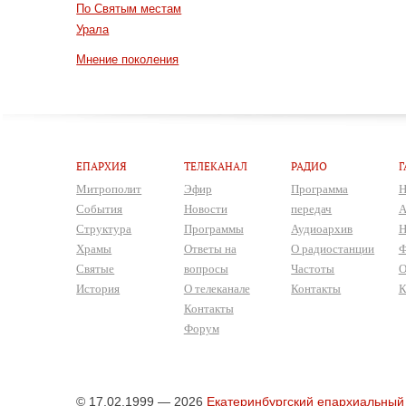
По Святым местам
Урала
Мнение поколения
ЕПАРХИЯ
ТЕЛЕКАНАЛ
РАДИО
Г
Митрополит
Эфир
Программа
Н
События
Новости
передач
А
Структура
Программы
Аудиоархив
Н
Храмы
Ответы на
О радиостанции
Ф
Святые
вопросы
Частоты
О
История
О телеканале
Контакты
К
Контакты
Форум
© 17.02.1999 — 2026
Екатеринбургский епархиальный