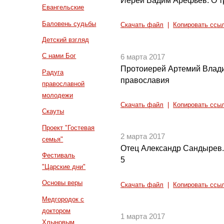
Иерей Вадим Арефьев. О т
Евангельские
Баловень судьбы
Скачать файл
|
Копировать ссы
Детский взгляд
С нами Бог
6 марта 2017
Протоиерей Артемий Влад
Радуга
православия
православной
молодежи
Скачать файл
|
Копировать ссы
Скауты
Проект "Гостевая
2 марта 2017
семья"
Отец Александр Сандырев. 
Фестиваль
5
"Царские дни"
Основы веры
Скачать файл
|
Копировать ссы
Медгородок с
доктором
1 марта 2017
Хлыновым