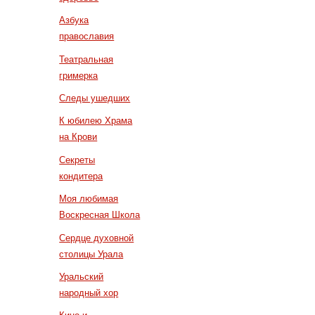
Азбука
православия
Театральная
гримерка
Следы ушедших
К юбилею Храма
на Крови
Секреты
кондитера
Моя любимая
Воскресная Школа
Сердце духовной
столицы Урала
Уральский
народный хор