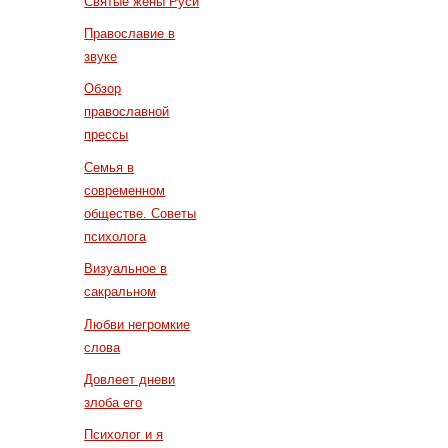
Святые жены Руси
Православие в
звуке
Обзор
православной
прессы
Семья в
современном
обществе. Советы
психолога
Визуальное в
сакральном
Любви негромкие
слова
Довлеет дневи
злоба его
Психолог и я