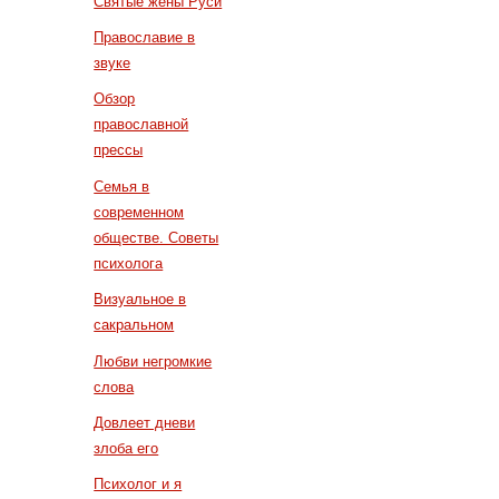
Святые жены Руси
Православие в
звуке
Обзор
православной
прессы
Семья в
современном
обществе. Советы
психолога
Визуальное в
сакральном
Любви негромкие
слова
Довлеет дневи
злоба его
Психолог и я