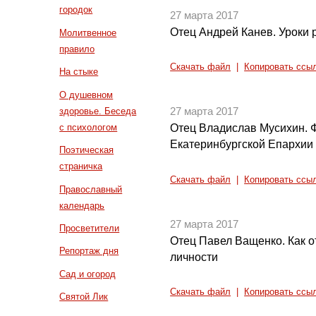
городок
27 марта 2017
Отец Андрей Канев. Уроки 
Молитвенное
правило
Скачать файл
|
Копировать ссы
На стыке
О душевном
здоровье. Беседа
27 марта 2017
с психологом
Отец Владислав Мусихин. Ф
Екатеринбургской Епархии 
Поэтическая
страничка
Скачать файл
|
Копировать ссы
Православный
календарь
27 марта 2017
Просветители
Отец Павел Ващенко. Как от
Репортаж дня
личности
Сад и огород
Скачать файл
|
Копировать ссы
Святой Лик