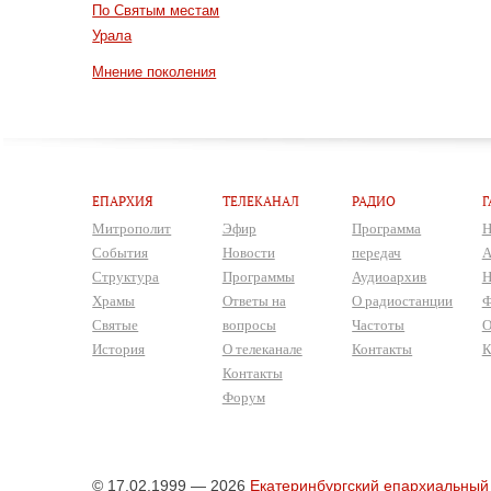
По Святым местам
Урала
Мнение поколения
ЕПАРХИЯ
ТЕЛЕКАНАЛ
РАДИО
Г
Митрополит
Эфир
Программа
Н
События
Новости
передач
А
Структура
Программы
Аудиоархив
Н
Храмы
Ответы на
О радиостанции
Ф
Святые
вопросы
Частоты
О
История
О телеканале
Контакты
К
Контакты
Форум
© 17.02.1999 — 2026
Екатеринбургский епархиальный