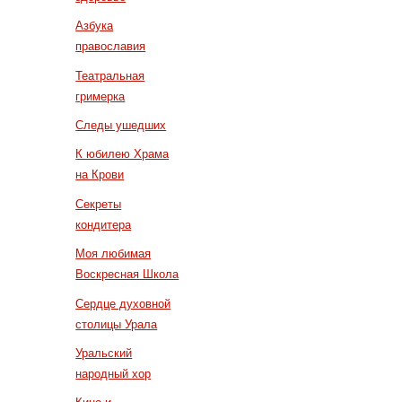
Азбука
православия
Театральная
гримерка
Следы ушедших
К юбилею Храма
на Крови
Секреты
кондитера
Моя любимая
Воскресная Школа
Сердце духовной
столицы Урала
Уральский
народный хор