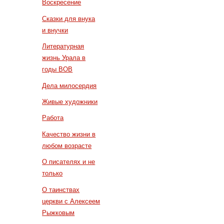
Воскресение
Сказки для внука
и внучки
Литературная
жизнь Урала в
годы ВОВ
Дела милосердия
Живые художники
Работа
Качество жизни в
любом возрасте
О писателях и не
только
О таинствах
церкви с Алексеем
Рыжковым