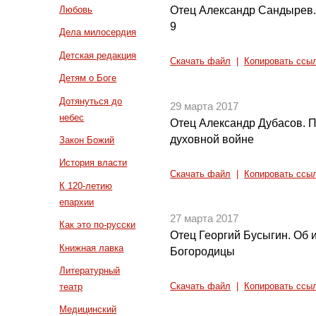
Отец Александр Сандырев. 
Любовь
9
Дела милосердия
Детская редакция
Скачать файл
|
Копировать ссы
Детям о Боге
Дотянуться до
29 марта 2017
небес
Отец Александр Дубасов. 
духовной войне
Закон Божий
История власти
Скачать файл
|
Копировать ссы
К 120-летию
епархии
27 марта 2017
Как это по-русски
Отец Георгий Бусыгин. Об 
Книжная лавка
Богородицы
Литературный
театр
Скачать файл
|
Копировать ссы
Медицинский