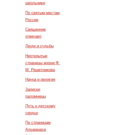
школьники
По святым местам
России
Священник
отвечает
Люди и судьбы
Неоткрытые
страницы жизни Ф.
М. Решетникова
Наука и религия
Записки
паломницы
Путь к детскому
сердцу
По страницам
Альманаха