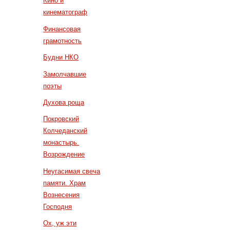
Кино и
кинематограф
Финансовая
грамотность
Будни НКО
Замолчавшие
поэты
Духова роща
Покровский
Колчеданский
монастырь.
Возрождение
Неугасимая свеча
памяти. Храм
Вознесения
Господня
Ох, уж эти