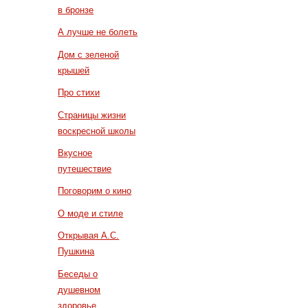
в бронзе
А лучше не болеть
Дом с зеленой
крышей
Про стихи
Страницы жизни
воскресной школы
Вкусное
путешествие
Поговорим о кино
О моде и стиле
Открывая А.С.
Пушкина
Беседы о
душевном
здоровье