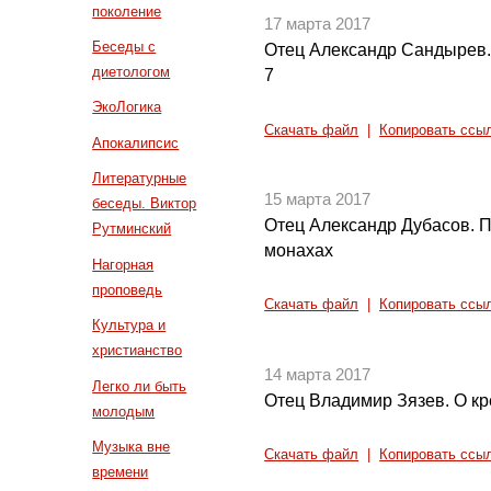
поколение
17 марта 2017
Беседы с
Отец Александр Сандырев. 
диетологом
7
ЭкоЛогика
Скачать файл
|
Копировать ссы
Апокалипсис
Литературные
15 марта 2017
беседы. Виктор
Отец Александр Дубасов. 
Рутминский
монахах
Нагорная
проповедь
Скачать файл
|
Копировать ссы
Культура и
христианство
14 марта 2017
Легко ли быть
Отец Владимир Зязев. О кр
молодым
Музыка вне
Скачать файл
|
Копировать ссы
времени