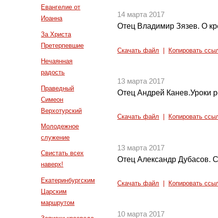
Евангелие от
14 марта 2017
Иоанна
Отец Владимир Зязев. О кр
За Христа
Претерпевшие
Скачать файл
|
Копировать ссы
Нечаянная
радость
13 марта 2017
Праведный
Отец Андрей Канев.Уроки р
Симеон
Верхотурский
Скачать файл
|
Копировать ссы
Молодежное
служение
13 марта 2017
Свистать всех
Отец Александр Дубасов. 
наверх!
Екатеринбургским
Скачать файл
|
Копировать ссы
Царским
маршрутом
10 марта 2017