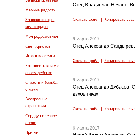
Записки краеведа
Отец Владислав Нечаев. Ве
Мамина радость
Записки сестры
Скачать файл
|
Копировать ссы
милосердия
Моя родословная
9 марта 2017
Отец Александр Сандырев.О
Свет Христов
Игра в классики
Скачать файл
|
Копировать ссы
Как писать книгу о
своем ребенке
9 марта 2017
Страсти и борьба
Отец Александр Дубасов. 
с ними
духовниках
Воскресные
странствия
Скачать файл
|
Копировать ссы
Сердцу полезное
слово
6 марта 2017
Притчи