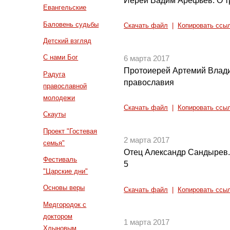
Иерей Вадим Арефьев. О т
Евангельские
Баловень судьбы
Скачать файл
|
Копировать ссы
Детский взгляд
С нами Бог
6 марта 2017
Протоиерей Артемий Влад
Радуга
православия
православной
молодежи
Скачать файл
|
Копировать ссы
Скауты
Проект "Гостевая
2 марта 2017
семья"
Отец Александр Сандырев. 
Фестиваль
5
"Царские дни"
Основы веры
Скачать файл
|
Копировать ссы
Медгородок с
доктором
1 марта 2017
Хлыновым