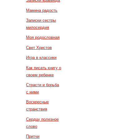
Записки краеведа
Мамина радость
Записки сестры
милосердия
Моя родословная
Свет Христов
Игра в классики
Как писать книгу о
своем ребенке
Страсти и борьба
с ними
Воскресные
странствия
Сердцу полезное
слово
Притчи