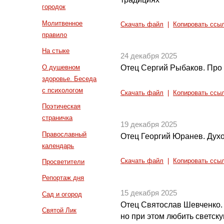
городок
Молитвенное
Скачать файл
|
Копировать ссы
правило
На стыке
24 декабря 2025
О душевном
Отец Сергий Рыбаков. Про
здоровье. Беседа
с психологом
Скачать файл
|
Копировать ссы
Поэтическая
страничка
19 декабря 2025
Православный
Отец Георгий Юранев. Дух
календарь
Скачать файл
|
Копировать ссы
Просветители
Репортаж дня
15 декабря 2025
Сад и огород
Отец Святослав Шевченко.
Святой Лик
но при этом любить светску