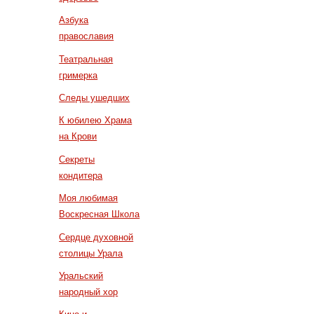
Азбука
православия
Театральная
гримерка
Следы ушедших
К юбилею Храма
на Крови
Секреты
кондитера
Моя любимая
Воскресная Школа
Сердце духовной
столицы Урала
Уральский
народный хор