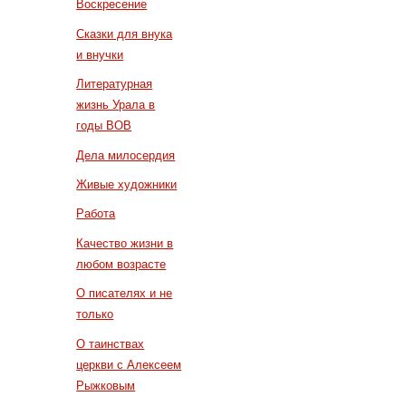
Воскресение
Сказки для внука
и внучки
Литературная
жизнь Урала в
годы ВОВ
Дела милосердия
Живые художники
Работа
Качество жизни в
любом возрасте
О писателях и не
только
О таинствах
церкви с Алексеем
Рыжковым