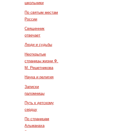
школьники
По святым местам
России
Священник
отвечает
Люди и судьбы
Неоткрытые
страницы жизни Ф.
М. Решетникова
Наука и религия
Записки
паломницы
Путь к детскому
сердцу
По страницам
Альманаха