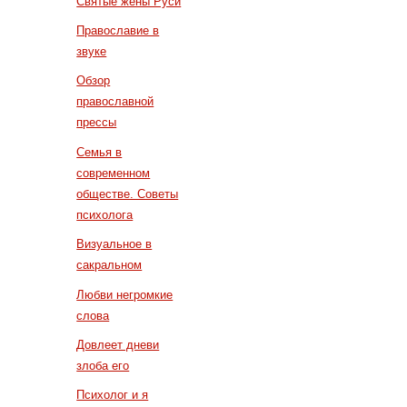
Святые жены Руси
Православие в
звуке
Обзор
православной
прессы
Семья в
современном
обществе. Советы
психолога
Визуальное в
сакральном
Любви негромкие
слова
Довлеет дневи
злоба его
Психолог и я