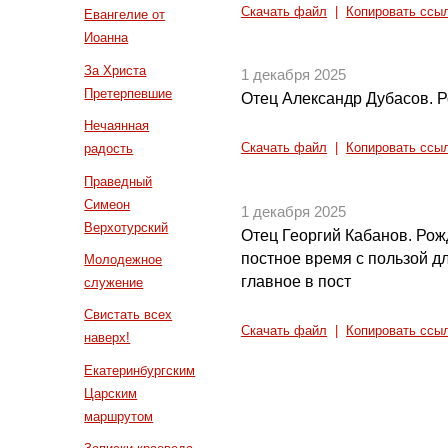
Скачать файл
|
Копировать ссы
Евангелие от
Иоанна
За Христа
1 декабря 2025
Претерпевшие
Отец Александр Дубасов. 
Нечаянная
радость
Скачать файл
|
Копировать ссы
Праведный
Симеон
1 декабря 2025
Верхотурский
Отец Георгий Кабанов. Рож
постное время с пользой дл
Молодежное
главное в пост
служение
Свистать всех
Скачать файл
|
Копировать ссы
наверх!
Екатеринбургским
Царским
маршрутом