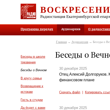
ВОСКРЕСЕН
Радиостанция Екатеринбургской епар
Программа передач
Аудиоархив
О радиостан
Главная
→
Аудиоархив
→ Беседы о В
Беседы о Веч
Беседы в школе
трезвения
30 декабря 2025
Беседы о Вечном
Отец Алексий Долгоруков. К
В кругу семьи
финансовом плане
Возвращение к
истокам
Скачать файл
|
Копировать ссы
Гость в студии
30 декабря 2025
Да будет с вами