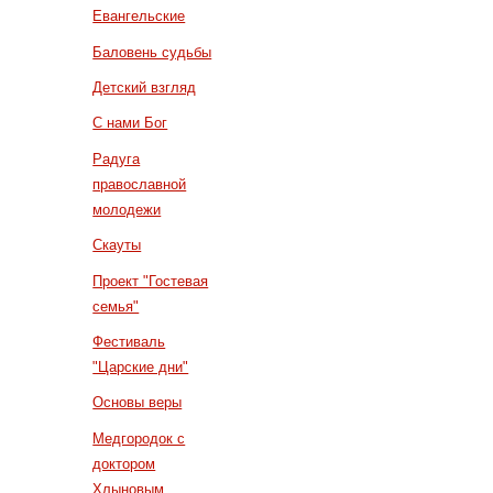
Евангельские
Баловень судьбы
Детский взгляд
С нами Бог
Радуга
православной
молодежи
Скауты
Проект "Гостевая
семья"
Фестиваль
"Царские дни"
Основы веры
Медгородок с
доктором
Хлыновым