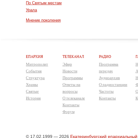
По Святым местам
Урала
Мнение поколения
ЕПАРХИЯ
ТЕЛЕКАНАЛ
РАДИО
Г
Митрополит
Эфир
Программа
Н
События
Новости
передач
А
Структура
Программы
Аудиоархив
Н
Храмы
Ответы на
О радиостанции
Ф
Святые
вопросы
Частоты
О
История
О телеканале
Контакты
К
Контакты
Форум
© 17.02.1999 — 2026
Екатеринбургский епархиальный