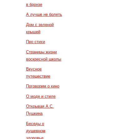
в бронзе
А лучше не болеть
Дом с зеленой
крышей
Про стихи
Страницы жизни
воскресной школы
Вкусное
путешествие
Поговорим о кино
О моде и стиле
Открывая А.С.
Пушкина
Беседы о
душевном
здоровье