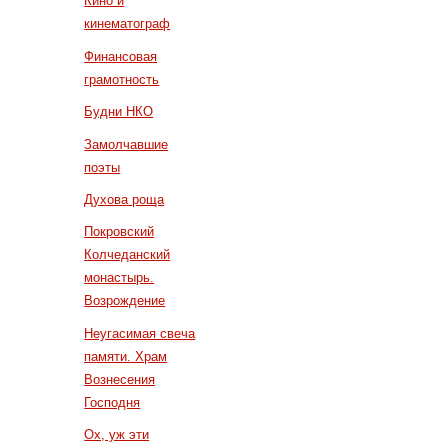
Кино и
кинематограф
Финансовая
грамотность
Будни НКО
Замолчавшие
поэты
Духова роща
Покровский
Колчеданский
монастырь.
Возрождение
Неугасимая свеча
памяти. Храм
Вознесения
Господня
Ох, уж эти