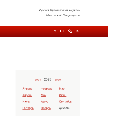
Русская Православная Церковь
Московский Патриархат
2025
2024
2026
Январь
Февраль
Март
Апрель
Май
Июнь
Июль
Август
Сентябрь
Октябрь
Ноябрь
Декабрь