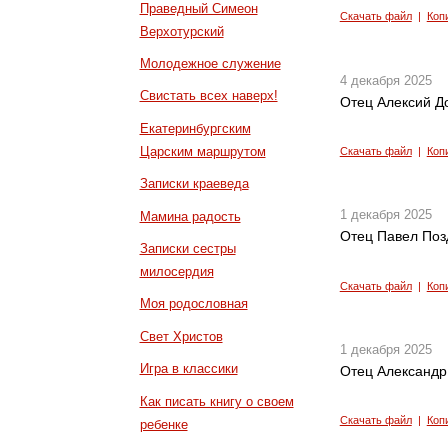
Праведный Симеон
Скачать файл
|
Коп
Верхотурский
Молодежное служение
4 декабря 2025
Свистать всех наверх!
Отец Алексий До
Екатеринбургским
Царским маршрутом
Скачать файл
|
Коп
Записки краеведа
1 декабря 2025
Мамина радость
Отец Павел Поз
Записки сестры
милосердия
Скачать файл
|
Коп
Моя родословная
Свет Христов
1 декабря 2025
Игра в классики
Отец Александр
Как писать книгу о своем
Скачать файл
|
Коп
ребенке