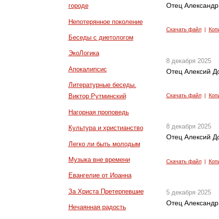
Отец Александр 
городе
Непотерянное поколение
Скачать файл
|
Коп
Беседы с диетологом
ЭкоЛогика
8 декабря 2025
Апокалипсис
Отец Алексий До
Литературные беседы.
Скачать файл
|
Коп
Виктор Рутминский
Нагорная проповедь
8 декабря 2025
Культура и христианство
Отец Алексий До
Легко ли быть молодым
Музыка вне времени
Скачать файл
|
Коп
Евангелие от Иоанна
За Христа Претерпевшие
5 декабря 2025
Отец Александр 
Нечаянная радость