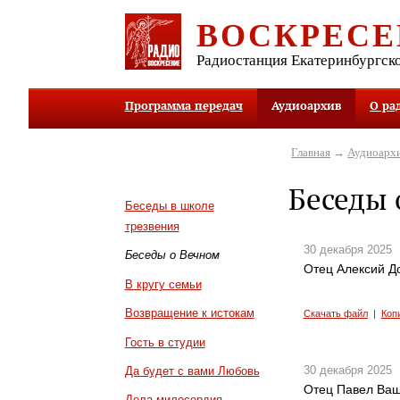
ВОСКРЕСЕ
Радиостанция Екатеринбургск
Программа передач
Аудиоархив
О ра
Главная
→
Аудиоарх
Беседы 
Беседы в школе
трезвения
30 декабря 2025
Беседы о Вечном
Отец Алексий До
В кругу семьи
Возвращение к истокам
Скачать файл
|
Коп
Гость в студии
30 декабря 2025
Да будет с вами Любовь
Отец Павел Ващ
Дела милосердия