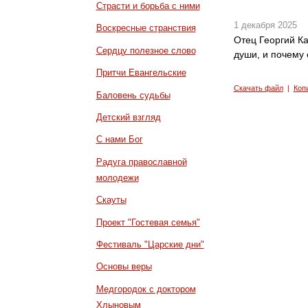
Страсти и борьба с ними
1 декабря 2025
Воскресные странствия
Отец Георгий Ка
Сердцу полезное слово
души, и почему 
Притчи Евангельские
Скачать файл
|
Коп
Баловень судьбы
Детский взгляд
С нами Бог
Радуга православной
молодежи
Скауты
Проект "Гостевая семья"
Фестиваль "Царские дни"
Основы веры
Медгородок с доктором
Хлыновым