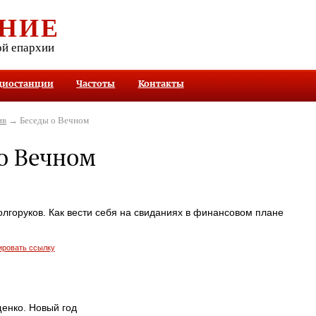
НИЕ
ой епархии
диостанции
Частоты
Контакты
ив
→ Беседы о Вечном
о Вечном
лгоруков. Как вести себя на свиданиях в финансовом плане
ировать ссылку
енко. Новый год