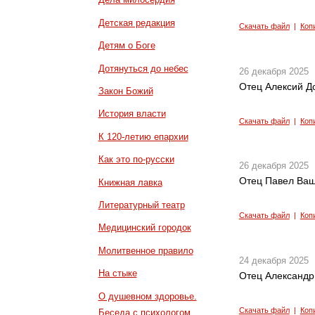
Детская редакция
Скачать файл
|
Коп
Детям о Боге
Дотянуться до небес
26 декабря 2025
Отец Алексий Д
Закон Божий
История власти
Скачать файл
|
Коп
К 120-летию епархии
Как это по-русски
26 декабря 2025
Отец Павел Ващ
Книжная лавка
Литературный театр
Скачать файл
|
Коп
Медицинский городок
Молитвенное правило
24 декабря 2025
На стыке
Отец Александр
О душевном здоровье.
Скачать файл
|
Коп
Беседа с психологом